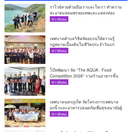
ราไวย์สวยด้วยมือเราและใจเรา ทำความ
สะอาดแหลมพรหมเทพและแหล่งท่อง
เที่ยว
ข่าวสังคม
เทศบาลตำบลวิชิตจัดอบรมให้ความรู้
กฎหมายเบื้องต้นในชีวิตประจำวันแก่
เยาวชน
ข่าวสังคม
โบ๊ทพัฒนา จัด “The AQUA : Food
Competition 2026” รวมร้านอาหารชั้น
นำของ The Shopps at The AQUA ชู
ข่าวสังคม
ศักยภาพ Food Destination ย่านเชิงทะเล
เทศบาลนครภูเก็ต จัดโครงการเทศบาล
ยกนิ้วและอาหารปลอดภัยเพื่อสุขอนามัยผู้
บริโภค
ข่าวสังคม