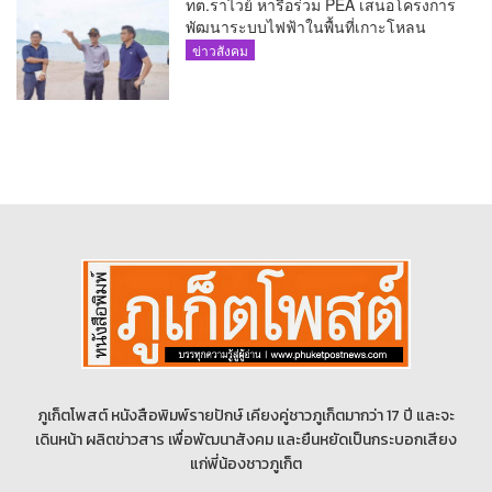
ทต.ราไวย์ หารือร่วม PEA เสนอโครงการ
พัฒนาระบบไฟฟ้าในพื้นที่เกาะโหลน
ข่าวสังคม
ภูเก็ตโพสต์ หนังสือพิมพ์รายปักษ์ เคียงคู่ชาวภูเก็ตมากว่า 17 ปี และจะ
เดินหน้า ผลิตข่าวสาร เพื่อพัฒนาสังคม และยืนหยัดเป็นกระบอกเสียง
แก่พี่น้องชาวภูเก็ต