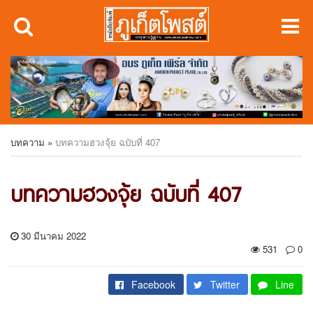
บทความ
»
บทความฮวงจุ้ย ฉบับที่ 407
บทความฮวงจุ้ย ฉบับที่ 407
30 มีนาคม 2022
531
0
Facebook
Twitter
Line