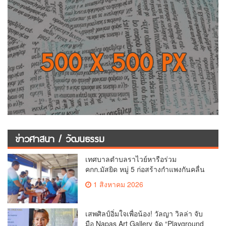
ข่าวศาสนา / วัฒนธรรม
เทศบาลตำบลราไวย์หารือร่วม
คกก.มัสยิด หมู่ 5 ก่อสร้างกำแพงกันคลื่น
กัดเซาะชายฝั่ง
1 สิงหาคม 2026
เสพศิลป์อิ่มใจเพื่อน้อง! วัลญา วิลล่า จับ
มือ Napas Art Gallery จัด “Playground