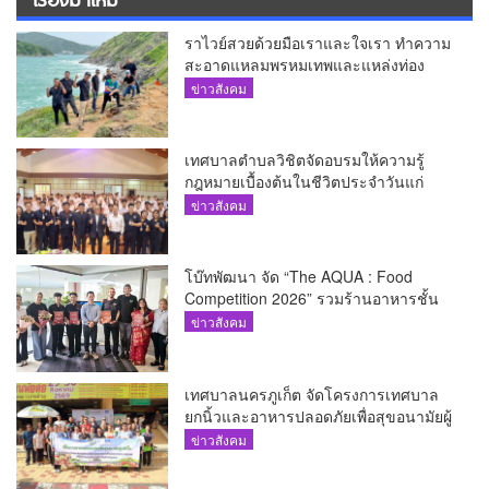
ราไวย์สวยด้วยมือเราและใจเรา ทำความ
สะอาดแหลมพรหมเทพและแหล่งท่อง
เที่ยว
ข่าวสังคม
เทศบาลตำบลวิชิตจัดอบรมให้ความรู้
กฎหมายเบื้องต้นในชีวิตประจำวันแก่
เยาวชน
ข่าวสังคม
โบ๊ทพัฒนา จัด “The AQUA : Food
Competition 2026” รวมร้านอาหารชั้น
นำของ The Shopps at The AQUA ชู
ข่าวสังคม
ศักยภาพ Food Destination ย่านเชิงทะเล
เทศบาลนครภูเก็ต จัดโครงการเทศบาล
ยกนิ้วและอาหารปลอดภัยเพื่อสุขอนามัยผู้
บริโภค
ข่าวสังคม