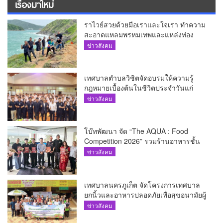
เรื่องมาใหม่
ราไวย์สวยด้วยมือเราและใจเรา ทำความ
สะอาดแหลมพรหมเทพและแหล่งท่อง
เที่ยว
ข่าวสังคม
เทศบาลตำบลวิชิตจัดอบรมให้ความรู้
กฎหมายเบื้องต้นในชีวิตประจำวันแก่
เยาวชน
ข่าวสังคม
โบ๊ทพัฒนา จัด “The AQUA : Food
Competition 2026” รวมร้านอาหารชั้น
นำของ The Shopps at The AQUA ชู
ข่าวสังคม
ศักยภาพ Food Destination ย่านเชิงทะเล
เทศบาลนครภูเก็ต จัดโครงการเทศบาล
ยกนิ้วและอาหารปลอดภัยเพื่อสุขอนามัยผู้
บริโภค
ข่าวสังคม