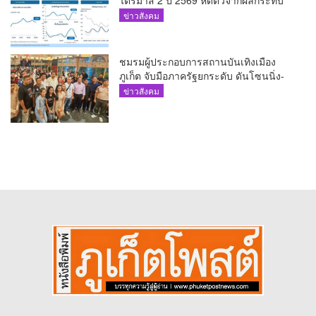
ความขัดแย้งในตะวันออกกลาง
ข่าวสังคม
ชมรมผู้ประกอบการสถานบันเทิงเมือง
ภูเก็ต จับมือภาครัฐยกระดับ ดันโซนนิ่ง-
ขับเคลื่อนท่องเที่ยวอย่างยั่งยืน
ข่าวสังคม