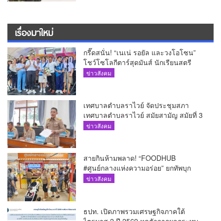
เรื่องมาใหม่
กรี๊ดสนั่น! “เนเน่ รอยัล และวงโอโซน”
โชว์โซโลกีตาร์สุดมันส์ นักเรียนสตรี
ภูเก็ตนั่งไม่ติด ทั้งเต้น-ร้อง
ข่าวสังคม
เทศบาลตำบลราไวย์ จัดประชุมสภา
เทศบาลตำบลราไวย์ สมัยสามัญ สมัยที่ 3
ประจำปี 2569
ข่าวสังคม
สายกินห้ามพลาด! “FOODHUB
#ศูนย์กลางแห่งความอร่อย” ยกทัพบุก
โรบินสันไลฟ์สไตล์ ฉลอง ถึง 12 ส.ค.นี้
ข่าวสังคม
ธปท. เปิดภาพรวมเศรษฐกิจภาคใต้
ไตรมาส 2 ปี 2569 หดตัวจากผลกระทบ