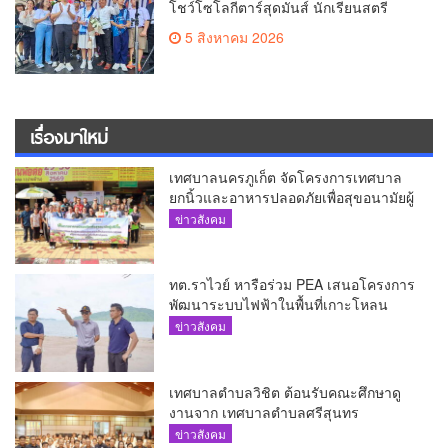
โชว์โซโลกีตาร์สุดมันส์ นักเรียนสตรี
ภูเก็ตนั่งไม่ติด ทั้งเต้น-ร้อง
5 สิงหาคม 2026
เรื่องมาใหม่
เทศบาลนครภูเก็ต จัดโครงการเทศบาล
ยกนิ้วและอาหารปลอดภัยเพื่อสุขอนามัยผู้
บริโภค
ข่าวสังคม
ทต.ราไวย์ หารือร่วม PEA เสนอโครงการ
พัฒนาระบบไฟฟ้าในพื้นที่เกาะโหลน
ข่าวสังคม
เทศบาลตำบลวิชิต ต้อนรับคณะศึกษาดู
งานจาก เทศบาลตำบลศรีสุนทร
ข่าวสังคม