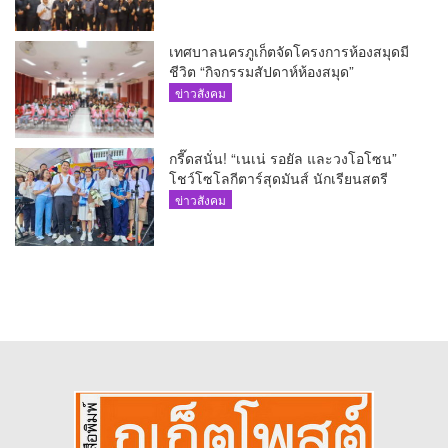
เทศบาลนครภูเก็ตจัดโครงการห้องสมุดมี
ชีวิต “กิจกรรมสัปดาห์ห้องสมุด”
ข่าวสังคม
กรี๊ดสนั่น! “เนเน่ รอยัล และวงโอโซน”
โชว์โซโลกีตาร์สุดมันส์ นักเรียนสตรี
ภูเก็ตนั่งไม่ติด ทั้งเต้น-ร้อง
ข่าวสังคม