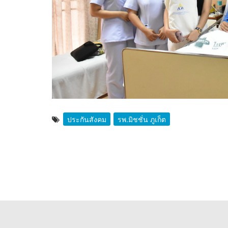
ประกันสังคม
รพ.มิชชั่น ภูเก็ต