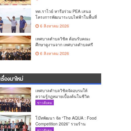
ทต.ราไวย์ หารือร่วม PEA เสนอ
โครงการพัฒนาระบบไฟฟ้าในพื้นที่
เกาะโหลน
6 สิงหาคม 2026
เทศบาลตำบลวิชิต ต้อนรับคณะ
ศึกษาดูงานจาก เทศบาลตำบลศรี
สุนทร
6 สิงหาคม 2026
เรื่องมาใหม่
เทศบาลตำบลวิชิตจัดอบรมให้
ความรู้กฎหมายเบื้องต้นในชีวิต
ประจำวันแก่เยาวชน
ข่าวสังคม
โบ๊ทพัฒนา จัด “The AQUA : Food
Competition 2026” รวมร้าน
อาหารชั้นนำของ The Shopps at
ข่าวสังคม