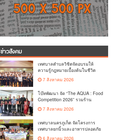
ข่าวสังคม
เทศบาลตำบลวิชิตจัดอบรมให้
ความรู้กฎหมายเบื้องต้นในชีวิต
ประจำวันแก่เยาวชน
7 สิงหาคม 2026
โบ๊ทพัฒนา จัด “The AQUA : Food
Competition 2026” รวมร้าน
อาหารชั้นนำของ The Shopps at
7 สิงหาคม 2026
The AQUA ชูศักยภาพ Food
Destination ย่านเชิงทะเล
เทศบาลนครภูเก็ต จัดโครงการ
เทศบาลยกนิ้วและอาหารปลอดภัย
เพื่อสุขอนามัยผู้บริโภค
6 สิงหาคม 2026