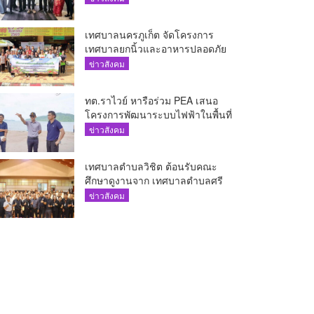
The AQUA ชูศักยภาพ Food
Destination ย่านเชิงทะเล
เทศบาลนครภูเก็ต จัดโครงการ
เทศบาลยกนิ้วและอาหารปลอดภัย
เพื่อสุขอนามัยผู้บริโภค
ข่าวสังคม
ทต.ราไวย์ หารือร่วม PEA เสนอ
โครงการพัฒนาระบบไฟฟ้าในพื้นที่
เกาะโหลน
ข่าวสังคม
เทศบาลตำบลวิชิต ต้อนรับคณะ
ศึกษาดูงานจาก เทศบาลตำบลศรี
สุนทร
ข่าวสังคม