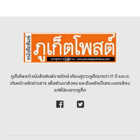
ภูเก็ตโพสต์ หนังสือพิมพ์รายปักษ์ เคียงคู่ชาวภูเก็ตมากว่า 17 ปี และจะ
เดินหน้า ผลิตข่าวสาร เพื่อพัฒนาสังคม และยืนหยัดเป็นกระบอกเสียง
แก่พี่น้องชาวภูเก็ต