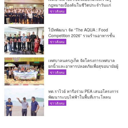
กฎหมายเบื้องต้นในชีวิตประจำวันแก่
เยาวชน
ข่าวสังคม
โบ๊ทพัฒนา จัด “The AQUA : Food
Competition 2026” รวมร้านอาหารชั้น
นำของ The Shopps at The AQUA ชู
ข่าวสังคม
ศักยภาพ Food Destination ย่านเชิงทะเล
เทศบาลนครภูเก็ต จัดโครงการเทศบาล
ยกนิ้วและอาหารปลอดภัยเพื่อสุขอนามัยผู้
บริโภค
ข่าวสังคม
ทต.ราไวย์ หารือร่วม PEA เสนอโครงการ
พัฒนาระบบไฟฟ้าในพื้นที่เกาะโหลน
ข่าวสังคม