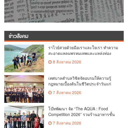
ข่าวสังคม
ราไวย์สวยด้วยมือเราและใจเรา ทำความ
สะอาดแหลมพรหมเทพและแหล่งท่อง
เที่ยว
8 สิงหาคม 2026
เทศบาลตำบลวิชิตจัดอบรมให้ความรู้
กฎหมายเบื้องต้นในชีวิตประจำวันแก่
เยาวชน
7 สิงหาคม 2026
โบ๊ทพัฒนา จัด “The AQUA : Food
Competition 2026” รวมร้านอาหารชั้น
นำของ The Shopps at The AQUA ชู
7 สิงหาคม 2026
ศักยภาพ Food Destination ย่านเชิงทะเล