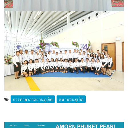
การท่าอากาศยานภูเก็ต
สนามบินภูเก็ต