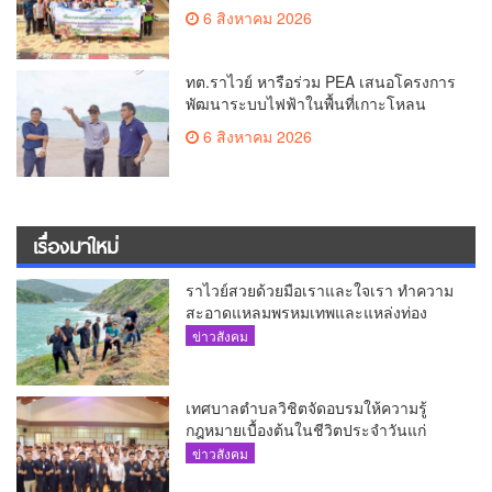
บริโภค
6 สิงหาคม 2026
ทต.ราไวย์ หารือร่วม PEA เสนอโครงการ
พัฒนาระบบไฟฟ้าในพื้นที่เกาะโหลน
6 สิงหาคม 2026
เรื่องมาใหม่
ราไวย์สวยด้วยมือเราและใจเรา ทำความ
สะอาดแหลมพรหมเทพและแหล่งท่อง
เที่ยว
ข่าวสังคม
เทศบาลตำบลวิชิตจัดอบรมให้ความรู้
กฎหมายเบื้องต้นในชีวิตประจำวันแก่
เยาวชน
ข่าวสังคม