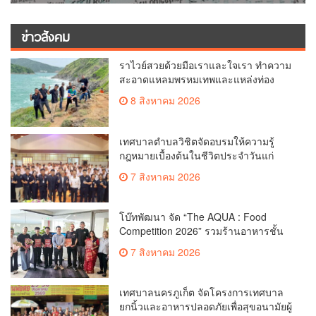
ข่าวสังคม
ราไวย์สวยด้วยมือเราและใจเรา ทำความ
สะอาดแหลมพรหมเทพและแหล่งท่อง
เที่ยว
8 สิงหาคม 2026
เทศบาลตำบลวิชิตจัดอบรมให้ความรู้
กฎหมายเบื้องต้นในชีวิตประจำวันแก่
เยาวชน
7 สิงหาคม 2026
โบ๊ทพัฒนา จัด “The AQUA : Food
Competition 2026” รวมร้านอาหารชั้น
นำของ The Shopps at The AQUA ชู
7 สิงหาคม 2026
ศักยภาพ Food Destination ย่านเชิงทะเล
เทศบาลนครภูเก็ต จัดโครงการเทศบาล
ยกนิ้วและอาหารปลอดภัยเพื่อสุขอนามัยผู้