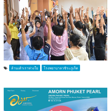
ล้านเต้าเราห่วงใย
โรงพยาบาลวชิระภูเก็ต