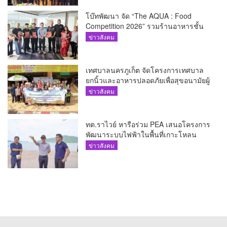
โบ๊ทพัฒนา จัด “The AQUA : Food
Competition 2026” รวมร้านอาหารชั้น
นำของ The Shopps at The AQUA ชู
ข่าวสังคม
ศักยภาพ Food Destination ย่านเชิงทะเล
เทศบาลนครภูเก็ต จัดโครงการเทศบาล
ยกนิ้วและอาหารปลอดภัยเพื่อสุขอนามัยผู้
บริโภค
ข่าวสังคม
ทต.ราไวย์ หารือร่วม PEA เสนอโครงการ
พัฒนาระบบไฟฟ้าในพื้นที่เกาะโหลน
ข่าวสังคม