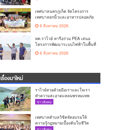
The AQUA ชูศักยภาพ Food
Destination ย่านเชิงทะเล
เทศบาลนครภูเก็ต จัดโครงการ
เทศบาลยกนิ้วและอาหารปลอดภัย
เพื่อสุขอนามัยผู้บริโภค
6 สิงหาคม 2026
ทต.ราไวย์ หารือร่วม PEA เสนอ
โครงการพัฒนาระบบไฟฟ้าในพื้นที่
เกาะโหลน
6 สิงหาคม 2026
เรื่องมาใหม่
ราไวย์สวยด้วยมือเราและใจเรา
ทำความสะอาดแหลมพรหมเทพ
และแหล่งท่องเที่ยว
ข่าวสังคม
เทศบาลตำบลวิชิตจัดอบรมให้
ความรู้กฎหมายเบื้องต้นในชีวิต
ประจำวันแก่เยาวชน
ข่าวสังคม