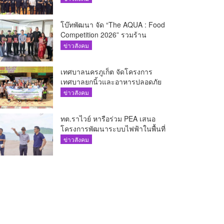
โบ๊ทพัฒนา จัด “The AQUA : Food
Competition 2026” รวมร้าน
อาหารชั้นนำของ The Shopps at
ข่าวสังคม
The AQUA ชูศักยภาพ Food
Destination ย่านเชิงทะเล
เทศบาลนครภูเก็ต จัดโครงการ
เทศบาลยกนิ้วและอาหารปลอดภัย
เพื่อสุขอนามัยผู้บริโภค
ข่าวสังคม
ทต.ราไวย์ หารือร่วม PEA เสนอ
โครงการพัฒนาระบบไฟฟ้าในพื้นที่
เกาะโหลน
ข่าวสังคม