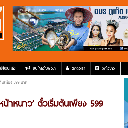
พ์ย้อนหลัง
สนใจลงโฆษณา
ติดต่อเรา
วีดีโอข่าว
มต้นเพียง 599 บาท
หน้าหนาว’ ตั๋วเริ่มต้นเพียง 599