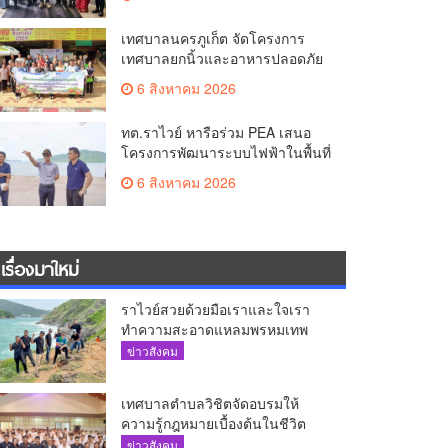
The AQUA ชูศักยภาพ Food
Destination ย่านเชิงทะเล
เทศบาลนครภูเก็ต จัดโครงการ
เทศบาลยกนิ้วและอาหารปลอดภัย
เพื่อสุขอนามัยผู้บริโภค
6 สิงหาคม 2026
ทต.ราไวย์ หารือร่วม PEA เสนอ
โครงการพัฒนาระบบไฟฟ้าในพื้นที่
เกาะโหลน
6 สิงหาคม 2026
เรื่องมาใหม่
ราไวย์สวยด้วยมือเราและใจเรา
ทำความสะอาดแหลมพรหมเทพ
และแหล่งท่องเที่ยว
ข่าวสังคม
เทศบาลตำบลวิชิตจัดอบรมให้
ความรู้กฎหมายเบื้องต้นในชีวิต
ประจำวันแก่เยาวชน
ข่าวสังคม