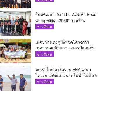
โบ๊ทพัฒนา จัด “The AQUA : Food
Competition 2026” รวมร้าน
อาหารชั้นนำของ The Shopps at
ข่าวสังคม
The AQUA ชูศักยภาพ Food
Destination ย่านเชิงทะเล
เทศบาลนครภูเก็ต จัดโครงการ
เทศบาลยกนิ้วและอาหารปลอดภัย
เพื่อสุขอนามัยผู้บริโภค
ข่าวสังคม
ทต.ราไวย์ หารือร่วม PEA เสนอ
โครงการพัฒนาระบบไฟฟ้าในพื้นที่
เกาะโหลน
ข่าวสังคม