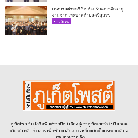
เทศบาลตำบลวิชิต ต้อนรับคณะศึกษาดู
งานจาก เทศบาลตำบลศรีสุนทร
ข่าวสังคม
ภูเก็ตโพสต์ หนังสือพิมพ์รายปักษ์ เคียงคู่ชาวภูเก็ตมากว่า 17 ปี และจะ
เดินหน้า ผลิตข่าวสาร เพื่อพัฒนาสังคม และยืนหยัดเป็นกระบอกเสียง
แก่พี่น้องชาวภูเก็ต