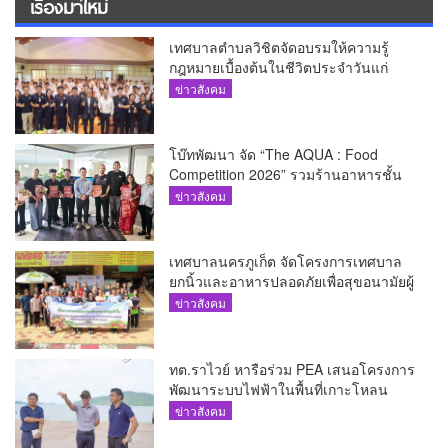
เรื่องมาใหม่
เทศบาลตำบลวิชิตจัดอบรมให้ความรู้
กฎหมายเบื้องต้นในชีวิตประจำวันแก่
เยาวชน
ข่าวสังคม
โบ๊ทพัฒนา จัด “The AQUA : Food
Competition 2026” รวมร้านอาหารชั้น
นำของ The Shopps at The AQUA ชู
ข่าวสังคม
ศักยภาพ Food Destination ย่านเชิงทะเล
เทศบาลนครภูเก็ต จัดโครงการเทศบาล
ยกนิ้วและอาหารปลอดภัยเพื่อสุขอนามัยผู้
บริโภค
ข่าวสังคม
ทต.ราไวย์ หารือร่วม PEA เสนอโครงการ
พัฒนาระบบไฟฟ้าในพื้นที่เกาะโหลน
ข่าวสังคม