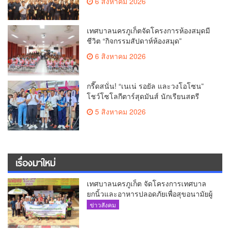
6 สิงหาคม 2026
เทศบาลนครภูเก็ตจัดโครงการห้องสมุดมี
ชีวิต “กิจกรรมสัปดาห์ห้องสมุด”
6 สิงหาคม 2026
กรี๊ดสนั่น! “เนเน่ รอยัล และวงโอโซน”
โชว์โซโลกีตาร์สุดมันส์ นักเรียนสตรี
ภูเก็ตนั่งไม่ติด ทั้งเต้น-ร้อง
5 สิงหาคม 2026
เรื่องมาใหม่
เทศบาลนครภูเก็ต จัดโครงการเทศบาล
ยกนิ้วและอาหารปลอดภัยเพื่อสุขอนามัยผู้
บริโภค
ข่าวสังคม