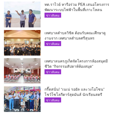
ทต.ราไวย์ หารือร่วม PEA เสนอโครงการ
พัฒนาระบบไฟฟ้าในพื้นที่เกาะโหลน
ข่าวสังคม
เทศบาลตำบลวิชิต ต้อนรับคณะศึกษาดู
งานจาก เทศบาลตำบลศรีสุนทร
ข่าวสังคม
เทศบาลนครภูเก็ตจัดโครงการห้องสมุดมี
ชีวิต “กิจกรรมสัปดาห์ห้องสมุด”
ข่าวสังคม
กรี๊ดสนั่น! “เนเน่ รอยัล และวงโอโซน”
โชว์โซโลกีตาร์สุดมันส์ นักเรียนสตรี
ภูเก็ตนั่งไม่ติด ทั้งเต้น-ร้อง
ข่าวสังคม