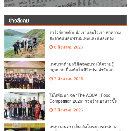
ข่าวสังคม
ราไวย์สวยด้วยมือเราและใจเรา ทำความ
สะอาดแหลมพรหมเทพและแหล่งท่อง
เที่ยว
8 สิงหาคม 2026
เทศบาลตำบลวิชิตจัดอบรมให้ความรู้
กฎหมายเบื้องต้นในชีวิตประจำวันแก่
เยาวชน
7 สิงหาคม 2026
โบ๊ทพัฒนา จัด “The AQUA : Food
Competition 2026” รวมร้านอาหารชั้น
นำของ The Shopps at The AQUA ชู
7 สิงหาคม 2026
ศักยภาพ Food Destination ย่านเชิงทะเล
เทศบาลนครภูเก็ต จัดโครงการเทศบาล