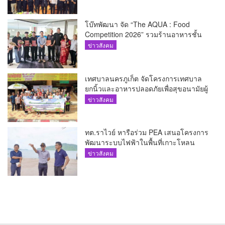
โบ๊ทพัฒนา จัด “The AQUA : Food
Competition 2026” รวมร้านอาหารชั้น
นำของ The Shopps at The AQUA ชู
ข่าวสังคม
ศักยภาพ Food Destination ย่านเชิงทะเล
เทศบาลนครภูเก็ต จัดโครงการเทศบาล
ยกนิ้วและอาหารปลอดภัยเพื่อสุขอนามัยผู้
บริโภค
ข่าวสังคม
ทต.ราไวย์ หารือร่วม PEA เสนอโครงการ
พัฒนาระบบไฟฟ้าในพื้นที่เกาะโหลน
ข่าวสังคม