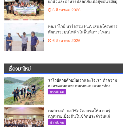
ยกนิ้วและอาหารปลอดภัยเพื่อสุขอนามัยผู้
บริโภค
6 สิงหาคม 2026
ทต.ราไวย์ หารือร่วม PEA เสนอโครงการ
พัฒนาระบบไฟฟ้าในพื้นที่เกาะโหลน
6 สิงหาคม 2026
เรื่องมาใหม่
ราไวย์สวยด้วยมือเราและใจเรา ทำความ
สะอาดแหลมพรหมเทพและแหล่งท่อง
เที่ยว
ข่าวสังคม
เทศบาลตำบลวิชิตจัดอบรมให้ความรู้
กฎหมายเบื้องต้นในชีวิตประจำวันแก่
เยาวชน
ข่าวสังคม