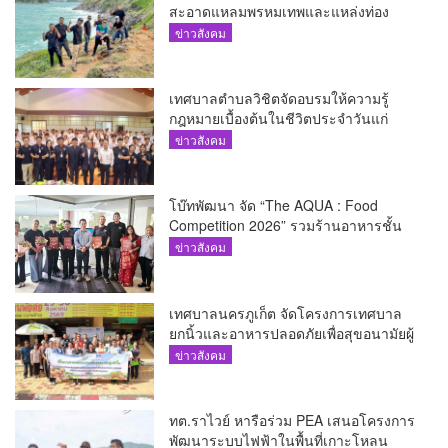
สะอาดแหลมพรหมเทพและแหล่งท่อง
เที่ยว
ข่าวสังคม
เทศบาลตำบลวิชิตจัดอบรมให้ความรู้
กฎหมายเบื้องต้นในชีวิตประจำวันแก่
เยาวชน
ข่าวสังคม
โบ๊ทพัฒนา จัด “The AQUA : Food
Competition 2026” รวมร้านอาหารชั้น
นำของ The Shopps at The AQUA ชู
ข่าวสังคม
ศักยภาพ Food Destination ย่านเชิงทะเล
เทศบาลนครภูเก็ต จัดโครงการเทศบาล
ยกนิ้วและอาหารปลอดภัยเพื่อสุขอนามัยผู้
บริโภค
ข่าวสังคม
ทต.ราไวย์ หารือร่วม PEA เสนอโครงการ
พัฒนาระบบไฟฟ้าในพื้นที่เกาะโหลน