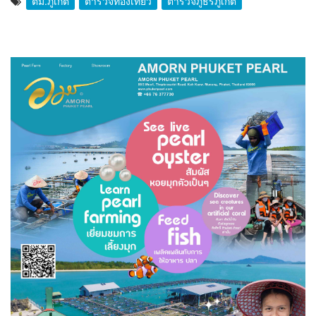
ตม.ภูเก็ต
ตำรวจท่องเที่ยว
ตำรวจภูธรภูเก็ต