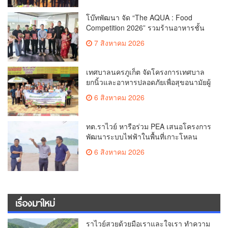
โบ๊ทพัฒนา จัด “The AQUA : Food
Competition 2026” รวมร้านอาหารชั้น
นำของ The Shopps at The AQUA ชู
7 สิงหาคม 2026
ศักยภาพ Food Destination ย่านเชิงทะเล
เทศบาลนครภูเก็ต จัดโครงการเทศบาล
ยกนิ้วและอาหารปลอดภัยเพื่อสุขอนามัยผู้
บริโภค
6 สิงหาคม 2026
ทต.ราไวย์ หารือร่วม PEA เสนอโครงการ
พัฒนาระบบไฟฟ้าในพื้นที่เกาะโหลน
6 สิงหาคม 2026
เรื่องมาใหม่
ราไวย์สวยด้วยมือเราและใจเรา ทำความ