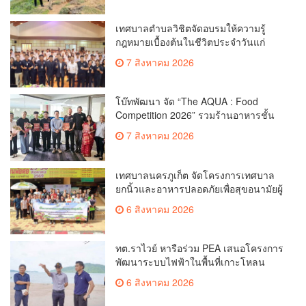
เทศบาลตำบลวิชิตจัดอบรมให้ความรู้
กฎหมายเบื้องต้นในชีวิตประจำวันแก่
เยาวชน
7 สิงหาคม 2026
โบ๊ทพัฒนา จัด “The AQUA : Food
Competition 2026” รวมร้านอาหารชั้น
นำของ The Shopps at The AQUA ชู
7 สิงหาคม 2026
ศักยภาพ Food Destination ย่านเชิงทะเล
เทศบาลนครภูเก็ต จัดโครงการเทศบาล
ยกนิ้วและอาหารปลอดภัยเพื่อสุขอนามัยผู้
บริโภค
6 สิงหาคม 2026
ทต.ราไวย์ หารือร่วม PEA เสนอโครงการ
พัฒนาระบบไฟฟ้าในพื้นที่เกาะโหลน
6 สิงหาคม 2026