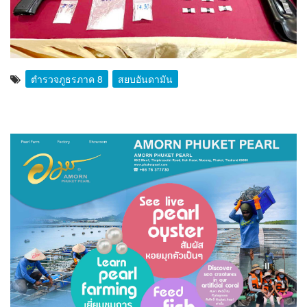
ตำรวจภูธรภาค 8
สยบอันดามัน