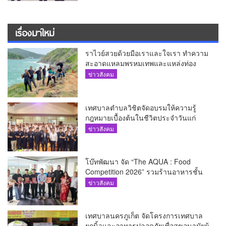
เรื่องมาใหม่
ราไวย์สวยด้วยมือเราและใจเรา ทำความ
สะอาดแหลมพรหมเทพและแหล่งท่อง
เที่ยว
ข่าวสังคม
เทศบาลตำบลวิชิตจัดอบรมให้ความรู้
กฎหมายเบื้องต้นในชีวิตประจำวันแก่
เยาวชน
ข่าวสังคม
โบ๊ทพัฒนา จัด “The AQUA : Food
Competition 2026” รวมร้านอาหารชั้น
นำของ The Shopps at The AQUA ชู
ข่าวสังคม
ศักยภาพ Food Destination ย่านเชิงทะเล
เทศบาลนครภูเก็ต จัดโครงการเทศบาล
ยกนิ้วและอาหารปลอดภัยเพื่อสุขอนามัยผู้