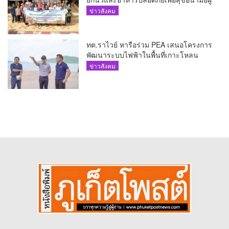
บริโภค
ข่าวสังคม
ทต.ราไวย์ หารือร่วม PEA เสนอโครงการ
พัฒนาระบบไฟฟ้าในพื้นที่เกาะโหลน
ข่าวสังคม