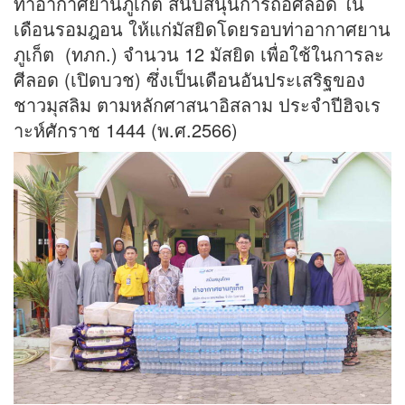
ท่าอากาศยานภูเก็ต สนับสนุนการถือศีลอด ใน
เดือนรอมฎอน ให้แก่มัสยิดโดยรอบท่าอากาศยาน
ภูเก็ต (ทภก.) จำนวน 12 มัสยิด เพื่อใช้ในการละ
ศีลอด (เปิดบวช) ซึ่งเป็นเดือนอันประเสริฐของ
ชาวมุสลิม ตามหลักศาสนาอิสลาม ประจำปีฮิจเร
าะห์ศักราช 1444 (พ.ศ.2566)