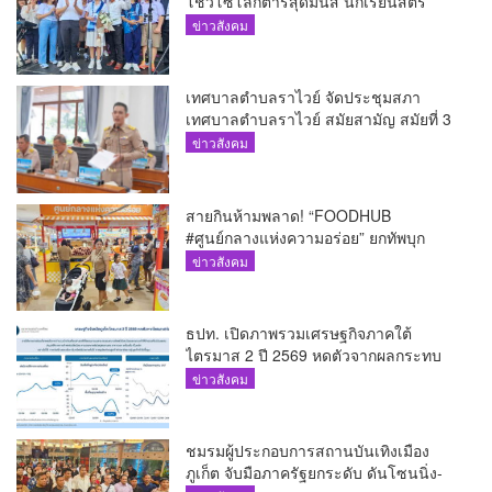
โชว์โซโลกีตาร์สุดมันส์ นักเรียนสตรี
ภูเก็ตนั่งไม่ติด ทั้งเต้น-ร้อง
ข่าวสังคม
เทศบาลตำบลราไวย์ จัดประชุมสภา
เทศบาลตำบลราไวย์ สมัยสามัญ สมัยที่ 3
ประจำปี 2569
ข่าวสังคม
สายกินห้ามพลาด! “FOODHUB
#ศูนย์กลางแห่งความอร่อย” ยกทัพบุก
โรบินสันไลฟ์สไตล์ ฉลอง ถึง 12 ส.ค.นี้
ข่าวสังคม
ธปท. เปิดภาพรวมเศรษฐกิจภาคใต้
ไตรมาส 2 ปี 2569 หดตัวจากผลกระทบ
ความขัดแย้งในตะวันออกกลาง
ข่าวสังคม
ชมรมผู้ประกอบการสถานบันเทิงเมือง
ภูเก็ต จับมือภาครัฐยกระดับ ดันโซนนิ่ง-