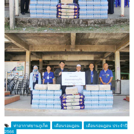
ท่าอากาศยานภูเก็ต
เดือนรอมฎอน
เดือนรอมฎอน ประจำปี
2566