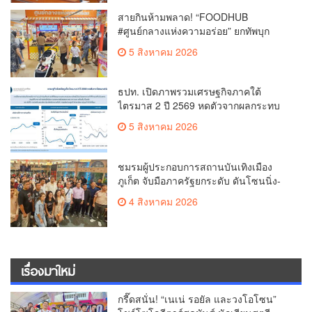
สายกินห้ามพลาด! “FOODHUB
#ศูนย์กลางแห่งความอร่อย” ยกทัพบุก
โรบินสันไลฟ์สไตล์ ฉลอง ถึง 12 ส.ค.นี้
5 สิงหาคม 2026
ธปท. เปิดภาพรวมเศรษฐกิจภาคใต้
ไตรมาส 2 ปี 2569 หดตัวจากผลกระทบ
ความขัดแย้งในตะวันออกกลาง
5 สิงหาคม 2026
ชมรมผู้ประกอบการสถานบันเทิงเมือง
ภูเก็ต จับมือภาครัฐยกระดับ ดันโซนนิ่ง-
ขับเคลื่อนท่องเที่ยวอย่างยั่งยืน
4 สิงหาคม 2026
เรื่องมาใหม่
กรี๊ดสนั่น! “เนเน่ รอยัล และวงโอโซน”