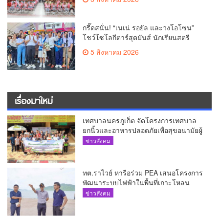
กรี๊ดสนั่น! “เนเน่ รอยัล และวงโอโซน”
โชว์โซโลกีตาร์สุดมันส์ นักเรียนสตรี
ภูเก็ตนั่งไม่ติด ทั้งเต้น-ร้อง
5 สิงหาคม 2026
เรื่องมาใหม่
เทศบาลนครภูเก็ต จัดโครงการเทศบาล
ยกนิ้วและอาหารปลอดภัยเพื่อสุขอนามัยผู้
บริโภค
ข่าวสังคม
ทต.ราไวย์ หารือร่วม PEA เสนอโครงการ
พัฒนาระบบไฟฟ้าในพื้นที่เกาะโหลน
ข่าวสังคม