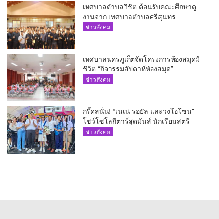
เทศบาลตำบลวิชิต ต้อนรับคณะศึกษาดู
งานจาก เทศบาลตำบลศรีสุนทร
ข่าวสังคม
เทศบาลนครภูเก็ตจัดโครงการห้องสมุดมี
ชีวิต “กิจกรรมสัปดาห์ห้องสมุด”
ข่าวสังคม
กรี๊ดสนั่น! “เนเน่ รอยัล และวงโอโซน”
โชว์โซโลกีตาร์สุดมันส์ นักเรียนสตรี
ภูเก็ตนั่งไม่ติด ทั้งเต้น-ร้อง
ข่าวสังคม