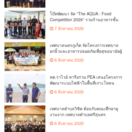
โบ๊ทพัฒนา จัด “The AQUA : Food
Competition 2026” รวมร้านอาหารชั้น
นำของ The Shopps at The AQUA ชู
7 สิงหาคม 2026
ศักยภาพ Food Destination ย่านเชิงทะเล
เทศบาลนครภูเก็ต จัดโครงการเทศบาล
ยกนิ้วและอาหารปลอดภัยเพื่อสุขอนามัยผู้
บริโภค
6 สิงหาคม 2026
ทต.ราไวย์ หารือร่วม PEA เสนอโครงการ
พัฒนาระบบไฟฟ้าในพื้นที่เกาะโหลน
6 สิงหาคม 2026
เทศบาลตำบลวิชิต ต้อนรับคณะศึกษาดู
งานจาก เทศบาลตำบลศรีสุนทร
6 สิงหาคม 2026