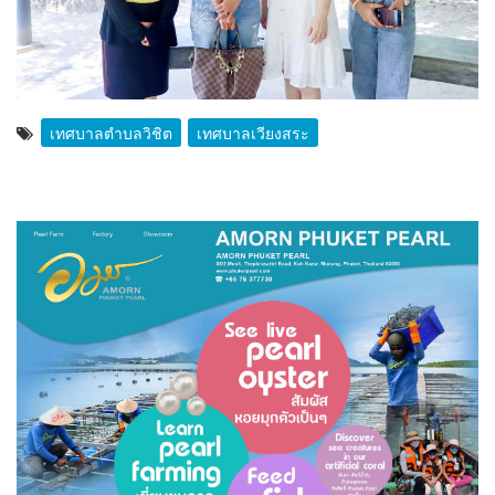
เทศบาลตำบลวิชิต
เทศบาลเวียงสระ