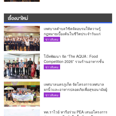
เรื่องมาใหม่
เทศบาลตำบลวิชิตจัดอบรมให้ความรู้
กฎหมายเบื้องต้นในชีวิตประจำวันแก่
เยาวชน
ข่าวสังคม
โบ๊ทพัฒนา จัด “The AQUA : Food
Competition 2026” รวมร้านอาหารชั้น
นำของ The Shopps at The AQUA ชู
ข่าวสังคม
ศักยภาพ Food Destination ย่านเชิงทะเล
เทศบาลนครภูเก็ต จัดโครงการเทศบาล
ยกนิ้วและอาหารปลอดภัยเพื่อสุขอนามัยผู้
บริโภค
ข่าวสังคม
ทต.ราไวย์ หารือร่วม PEA เสนอโครงการ