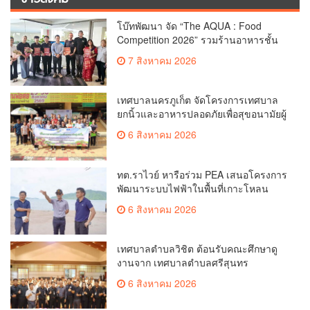
โบ๊ทพัฒนา จัด “The AQUA : Food
Competition 2026” รวมร้านอาหารชั้น
นำของ The Shopps at The AQUA ชู
7 สิงหาคม 2026
ศักยภาพ Food Destination ย่านเชิงทะเล
เทศบาลนครภูเก็ต จัดโครงการเทศบาล
ยกนิ้วและอาหารปลอดภัยเพื่อสุขอนามัยผู้
บริโภค
6 สิงหาคม 2026
ทต.ราไวย์ หารือร่วม PEA เสนอโครงการ
พัฒนาระบบไฟฟ้าในพื้นที่เกาะโหลน
6 สิงหาคม 2026
เทศบาลตำบลวิชิต ต้อนรับคณะศึกษาดู
งานจาก เทศบาลตำบลศรีสุนทร
6 สิงหาคม 2026