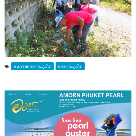
สหภาพแรงงานภูเก็ต
แรงงานภูเก็ต