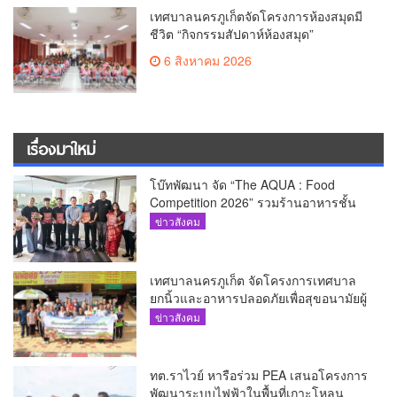
เทศบาลนครภูเก็ตจัดโครงการห้องสมุดมี
ชีวิต “กิจกรรมสัปดาห์ห้องสมุด”
6 สิงหาคม 2026
เรื่องมาใหม่
โบ๊ทพัฒนา จัด “The AQUA : Food
Competition 2026” รวมร้านอาหารชั้น
นำของ The Shopps at The AQUA ชู
ข่าวสังคม
ศักยภาพ Food Destination ย่านเชิงทะเล
เทศบาลนครภูเก็ต จัดโครงการเทศบาล
ยกนิ้วและอาหารปลอดภัยเพื่อสุขอนามัยผู้
บริโภค
ข่าวสังคม
ทต.ราไวย์ หารือร่วม PEA เสนอโครงการ
พัฒนาระบบไฟฟ้าในพื้นที่เกาะโหลน