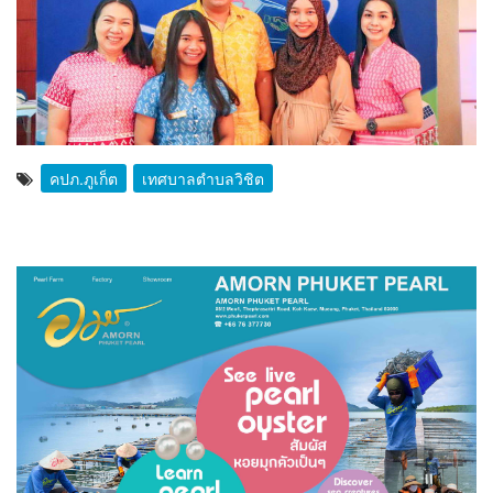
คปภ.ภูเก็ต
เทศบาลตำบลวิชิต