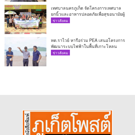
เทศบาลนครภูเก็ต จัดโครงการเทศบาล
ยกนิ้วและอาหารปลอดภัยเพื่อสุขอนามัยผู้
บริโภค
ข่าวสังคม
ทต.ราไวย์ หารือร่วม PEA เสนอโครงการ
พัฒนาระบบไฟฟ้าในพื้นที่เกาะโหลน
ข่าวสังคม