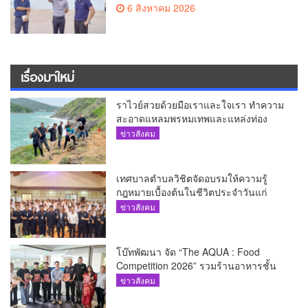
6 สิงหาคม 2026
เรื่องมาใหม่
ราไวย์สวยด้วยมือเราและใจเรา ทำความ
สะอาดแหลมพรหมเทพและแหล่งท่อง
เที่ยว
ข่าวสังคม
เทศบาลตำบลวิชิตจัดอบรมให้ความรู้
กฎหมายเบื้องต้นในชีวิตประจำวันแก่
เยาวชน
ข่าวสังคม
โบ๊ทพัฒนา จัด “The AQUA : Food
Competition 2026” รวมร้านอาหารชั้น
นำของ The Shopps at The AQUA ชู
ข่าวสังคม
ศักยภาพ Food Destination ย่านเชิงทะเล