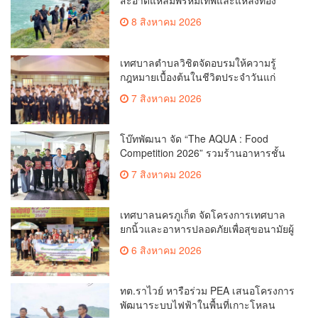
สะอาดแหลมพรหมเทพและแหล่งท่อง
เที่ยว
8 สิงหาคม 2026
เทศบาลตำบลวิชิตจัดอบรมให้ความรู้
กฎหมายเบื้องต้นในชีวิตประจำวันแก่
เยาวชน
7 สิงหาคม 2026
โบ๊ทพัฒนา จัด “The AQUA : Food
Competition 2026” รวมร้านอาหารชั้น
นำของ The Shopps at The AQUA ชู
7 สิงหาคม 2026
ศักยภาพ Food Destination ย่านเชิงทะเล
เทศบาลนครภูเก็ต จัดโครงการเทศบาล
ยกนิ้วและอาหารปลอดภัยเพื่อสุขอนามัยผู้
บริโภค
6 สิงหาคม 2026
ทต.ราไวย์ หารือร่วม PEA เสนอโครงการ
พัฒนาระบบไฟฟ้าในพื้นที่เกาะโหลน