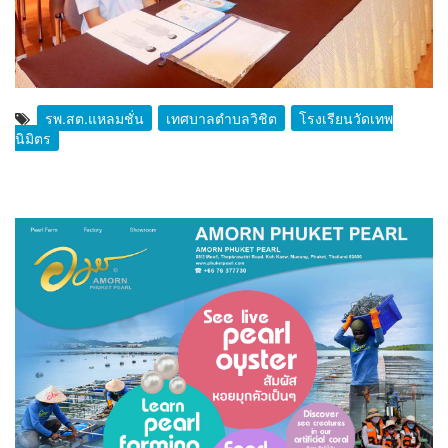
รพ.สต.แหลมชั่น
เทศบาลตำบลวิชิต
โรงเรียนวัดเทพ
นิมิตร