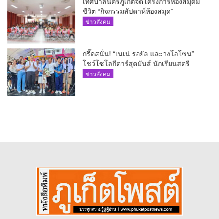
เทศบาลนครภูเก็ตจัดโครงการห้องสมุดมี
ชีวิต “กิจกรรมสัปดาห์ห้องสมุด”
ข่าวสังคม
กรี๊ดสนั่น! “เนเน่ รอยัล และวงโอโซน”
โชว์โซโลกีตาร์สุดมันส์ นักเรียนสตรี
ภูเก็ตนั่งไม่ติด ทั้งเต้น-ร้อง
ข่าวสังคม