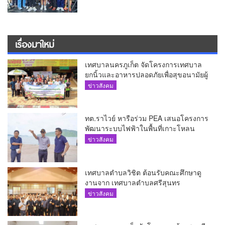
เรื่องมาใหม่
เทศบาลนครภูเก็ต จัดโครงการเทศบาล
ยกนิ้วและอาหารปลอดภัยเพื่อสุขอนามัยผู้
บริโภค
ข่าวสังคม
ทต.ราไวย์ หารือร่วม PEA เสนอโครงการ
พัฒนาระบบไฟฟ้าในพื้นที่เกาะโหลน
ข่าวสังคม
เทศบาลตำบลวิชิต ต้อนรับคณะศึกษาดู
งานจาก เทศบาลตำบลศรีสุนทร
ข่าวสังคม