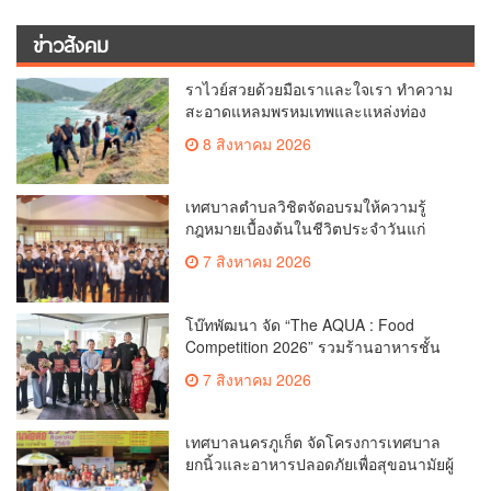
ข่าวสังคม
ราไวย์สวยด้วยมือเราและใจเรา ทำความ
สะอาดแหลมพรหมเทพและแหล่งท่อง
เที่ยว
8 สิงหาคม 2026
เทศบาลตำบลวิชิตจัดอบรมให้ความรู้
กฎหมายเบื้องต้นในชีวิตประจำวันแก่
เยาวชน
7 สิงหาคม 2026
โบ๊ทพัฒนา จัด “The AQUA : Food
Competition 2026” รวมร้านอาหารชั้น
นำของ The Shopps at The AQUA ชู
7 สิงหาคม 2026
ศักยภาพ Food Destination ย่านเชิงทะเล
เทศบาลนครภูเก็ต จัดโครงการเทศบาล
ยกนิ้วและอาหารปลอดภัยเพื่อสุขอนามัยผู้
บริโภค