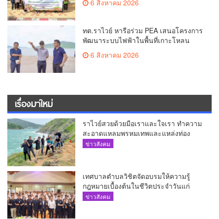
6 สิงหาคม 2026
ทต.ราไวย์ หารือร่วม PEA เสนอโครงการ
พัฒนาระบบไฟฟ้าในพื้นที่เกาะโหลน
6 สิงหาคม 2026
เรื่องมาใหม่
ราไวย์สวยด้วยมือเราและใจเรา ทำความ
สะอาดแหลมพรหมเทพและแหล่งท่อง
เที่ยว
ข่าวสังคม
เทศบาลตำบลวิชิตจัดอบรมให้ความรู้
กฎหมายเบื้องต้นในชีวิตประจำวันแก่
เยาวชน
ข่าวสังคม