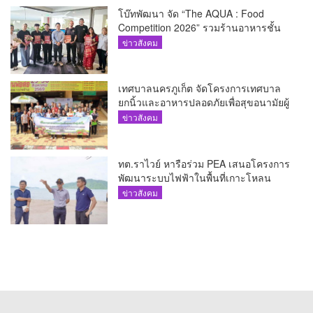
โบ๊ทพัฒนา จัด “The AQUA : Food
Competition 2026” รวมร้านอาหารชั้น
นำของ The Shopps at The AQUA ชู
ข่าวสังคม
ศักยภาพ Food Destination ย่านเชิงทะเล
เทศบาลนครภูเก็ต จัดโครงการเทศบาล
ยกนิ้วและอาหารปลอดภัยเพื่อสุขอนามัยผู้
บริโภค
ข่าวสังคม
ทต.ราไวย์ หารือร่วม PEA เสนอโครงการ
พัฒนาระบบไฟฟ้าในพื้นที่เกาะโหลน
ข่าวสังคม