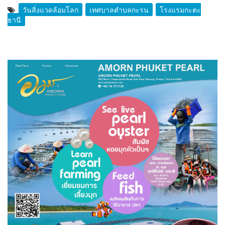
วันสิ่งแวดล้อมโลก
เทศบาลตำบลกะรน
โรงแรมกะตะ
ธานี