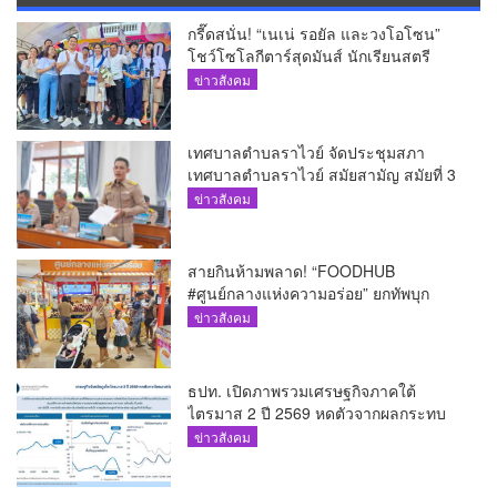
กรี๊ดสนั่น! “เนเน่ รอยัล และวงโอโซน”
โชว์โซโลกีตาร์สุดมันส์ นักเรียนสตรี
ภูเก็ตนั่งไม่ติด ทั้งเต้น-ร้อง
ข่าวสังคม
เทศบาลตำบลราไวย์ จัดประชุมสภา
เทศบาลตำบลราไวย์ สมัยสามัญ สมัยที่ 3
ประจำปี 2569
ข่าวสังคม
สายกินห้ามพลาด! “FOODHUB
#ศูนย์กลางแห่งความอร่อย” ยกทัพบุก
โรบินสันไลฟ์สไตล์ ฉลอง ถึง 12 ส.ค.นี้
ข่าวสังคม
ธปท. เปิดภาพรวมเศรษฐกิจภาคใต้
ไตรมาส 2 ปี 2569 หดตัวจากผลกระทบ
ความขัดแย้งในตะวันออกกลาง
ข่าวสังคม