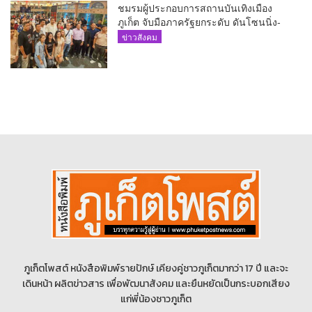
ชมรมผู้ประกอบการสถานบันเทิงเมือง
ภูเก็ต จับมือภาครัฐยกระดับ ดันโซนนิ่ง-
ขับเคลื่อนท่องเที่ยวอย่างยั่งยืน
ข่าวสังคม
ภูเก็ตโพสต์ หนังสือพิมพ์รายปักษ์ เคียงคู่ชาวภูเก็ตมากว่า 17 ปี และจะ
เดินหน้า ผลิตข่าวสาร เพื่อพัฒนาสังคม และยืนหยัดเป็นกระบอกเสียง
แก่พี่น้องชาวภูเก็ต