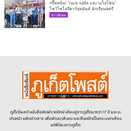
กรี๊ดสนั่น! “เนเน่ รอยัล และวงโอโซน”
โชว์โซโลกีตาร์สุดมันส์ นักเรียนสตรี
ภูเก็ตนั่งไม่ติด ทั้งเต้น-ร้อง
ข่าวสังคม
ภูเก็ตโพสต์ หนังสือพิมพ์รายปักษ์ เคียงคู่ชาวภูเก็ตมากว่า 17 ปี และจะ
เดินหน้า ผลิตข่าวสาร เพื่อพัฒนาสังคม และยืนหยัดเป็นกระบอกเสียง
แก่พี่น้องชาวภูเก็ต