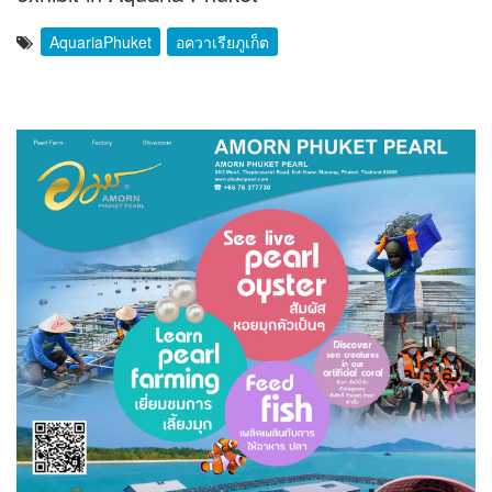
AquariaPhuket
อควาเรียภูเก็ต