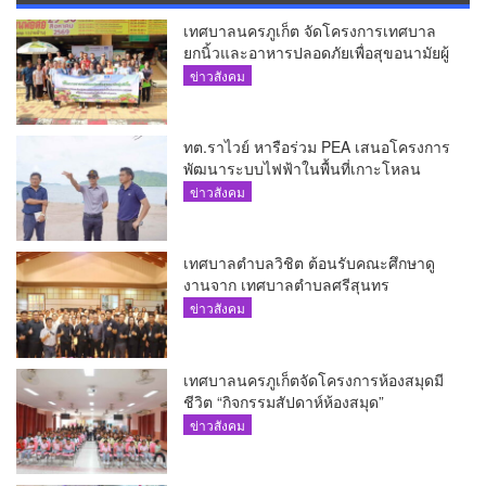
เทศบาลนครภูเก็ต จัดโครงการเทศบาล
ยกนิ้วและอาหารปลอดภัยเพื่อสุขอนามัยผู้
บริโภค
ข่าวสังคม
ทต.ราไวย์ หารือร่วม PEA เสนอโครงการ
พัฒนาระบบไฟฟ้าในพื้นที่เกาะโหลน
ข่าวสังคม
เทศบาลตำบลวิชิต ต้อนรับคณะศึกษาดู
งานจาก เทศบาลตำบลศรีสุนทร
ข่าวสังคม
เทศบาลนครภูเก็ตจัดโครงการห้องสมุดมี
ชีวิต “กิจกรรมสัปดาห์ห้องสมุด”
ข่าวสังคม