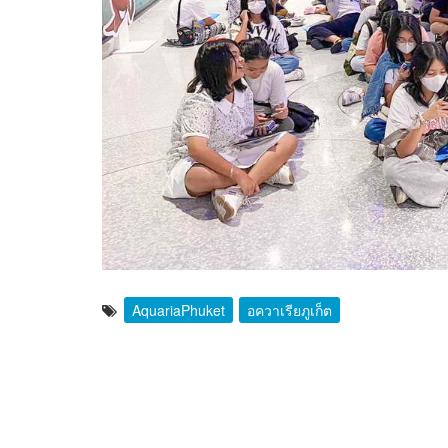
AquariaPhuket
อควาเรียภูเก็ต