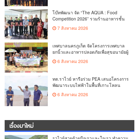
โบ๊ทพัฒนา จัด “The AQUA : Food
Competition 2026” รวมร้านอาหารชั้น
นำของ The Shopps at The AQUA ชู
7 สิงหาคม 2026
ศักยภาพ Food Destination ย่านเชิงทะเล
เทศบาลนครภูเก็ต จัดโครงการเทศบาล
ยกนิ้วและอาหารปลอดภัยเพื่อสุขอนามัยผู้
บริโภค
6 สิงหาคม 2026
ทต.ราไวย์ หารือร่วม PEA เสนอโครงการ
พัฒนาระบบไฟฟ้าในพื้นที่เกาะโหลน
6 สิงหาคม 2026
เรื่องมาใหม่
ราไวย์สวยด้วยมือเราและใจเรา ทำความ