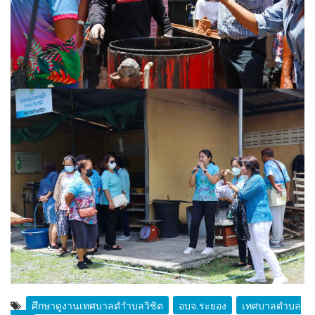
ศึกษาดูงานเทศบาลตำำบลวิชิต
อบจ.ระยอง
เทศบาลตำบล