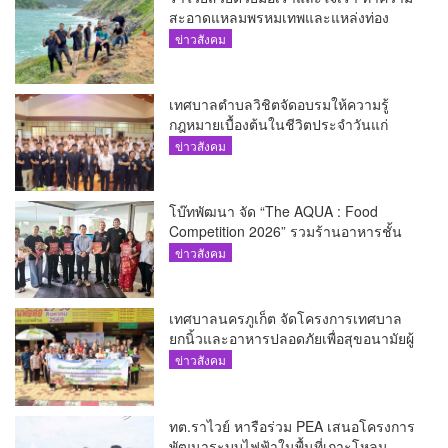
สะอาดแหลมพรหมเทพและแหล่งท่อง
เที่ยว
ข่าวสังคม
เทศบาลตำบลวิชิตจัดอบรมให้ความรู้
กฎหมายเบื้องต้นในชีวิตประจำวันแก่
เยาวชน
ข่าวสังคม
โบ๊ทพัฒนา จัด “The AQUA : Food
Competition 2026” รวมร้านอาหารชั้น
นำของ The Shopps at The AQUA ชู
ข่าวสังคม
ศักยภาพ Food Destination ย่านเชิงทะเล
เทศบาลนครภูเก็ต จัดโครงการเทศบาล
ยกนิ้วและอาหารปลอดภัยเพื่อสุขอนามัยผู้
บริโภค
ข่าวสังคม
ทต.ราไวย์ หารือร่วม PEA เสนอโครงการ
พัฒนาระบบไฟฟ้าในพื้นที่เกาะโหลน