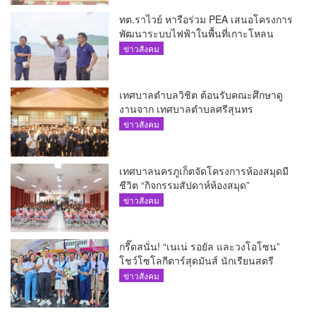
ทต.ราไวย์ หารือร่วม PEA เสนอโครงการ
พัฒนาระบบไฟฟ้าในพื้นที่เกาะโหลน
ข่าวสังคม
เทศบาลตำบลวิชิต ต้อนรับคณะศึกษาดู
งานจาก เทศบาลตำบลศรีสุนทร
ข่าวสังคม
เทศบาลนครภูเก็ตจัดโครงการห้องสมุดมี
ชีวิต “กิจกรรมสัปดาห์ห้องสมุด”
ข่าวสังคม
กรี๊ดสนั่น! “เนเน่ รอยัล และวงโอโซน”
โชว์โซโลกีตาร์สุดมันส์ นักเรียนสตรี
ภูเก็ตนั่งไม่ติด ทั้งเต้น-ร้อง
ข่าวสังคม