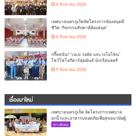
6 สิงหาคม 2026
เทศบาลนครภูเก็ตจัดโครงการห้องสมุดมี
ชีวิต “กิจกรรมสัปดาห์ห้องสมุด”
6 สิงหาคม 2026
กรี๊ดสนั่น! “เนเน่ รอยัล และวงโอโซน”
โชว์โซโลกีตาร์สุดมันส์ นักเรียนสตรี
ภูเก็ตนั่งไม่ติด ทั้งเต้น-ร้อง
5 สิงหาคม 2026
เรื่องมาใหม่
เทศบาลนครภูเก็ต จัดโครงการเทศบาล
ยกนิ้วและอาหารปลอดภัยเพื่อสุขอนามัยผู้
บริโภค
ข่าวสังคม