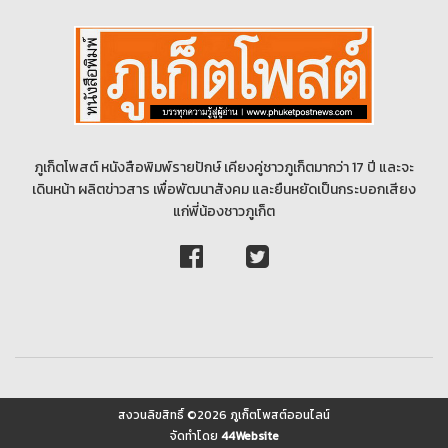
ภูเก็ตโพสต์ หนังสือพิมพ์รายปักษ์ เคียงคู่ชาวภูเก็ตมากว่า 17 ปี และจะ
เดินหน้า ผลิตข่าวสาร เพื่อพัฒนาสังคม และยืนหยัดเป็นกระบอกเสียง
แก่พี่น้องชาวภูเก็ต
สงวนลิขสิทธิ์ ©2026 ภูเก็ตโพสต์ออนไลน์
จัดทำโดย
44Website