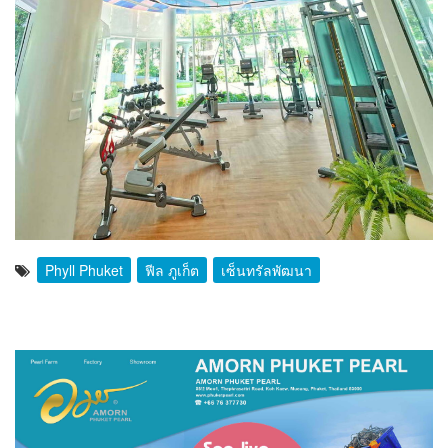
Phyll Phuket
ฟีล ภูเก็ต
เซ็นทรัลพัฒนา