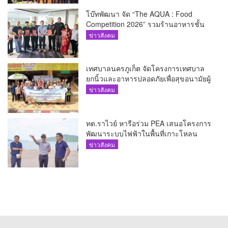
โบ๊ทพัฒนา จัด “The AQUA : Food
Competition 2026” รวมร้านอาหารชั้น
นำของ The Shopps at The AQUA ชู
ข่าวสังคม
ศักยภาพ Food Destination ย่านเชิงทะเล
เทศบาลนครภูเก็ต จัดโครงการเทศบาล
ยกนิ้วและอาหารปลอดภัยเพื่อสุขอนามัยผู้
บริโภค
ข่าวสังคม
ทต.ราไวย์ หารือร่วม PEA เสนอโครงการ
พัฒนาระบบไฟฟ้าในพื้นที่เกาะโหลน
ข่าวสังคม