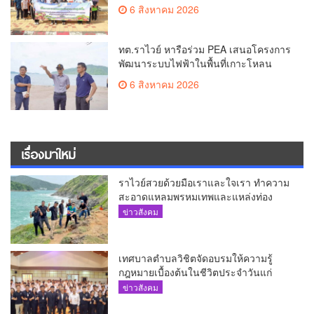
บริโภค
6 สิงหาคม 2026
ทต.ราไวย์ หารือร่วม PEA เสนอโครงการ
พัฒนาระบบไฟฟ้าในพื้นที่เกาะโหลน
6 สิงหาคม 2026
เรื่องมาใหม่
ราไวย์สวยด้วยมือเราและใจเรา ทำความ
สะอาดแหลมพรหมเทพและแหล่งท่อง
เที่ยว
ข่าวสังคม
เทศบาลตำบลวิชิตจัดอบรมให้ความรู้
กฎหมายเบื้องต้นในชีวิตประจำวันแก่
เยาวชน
ข่าวสังคม