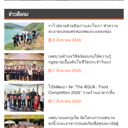
ข่าวสังคม
ราไวย์สวยด้วยมือเราและใจเรา ทำความ
สะอาดแหลมพรหมเทพและแหล่งท่อง
เที่ยว
8 สิงหาคม 2026
เทศบาลตำบลวิชิตจัดอบรมให้ความรู้
กฎหมายเบื้องต้นในชีวิตประจำวันแก่
เยาวชน
7 สิงหาคม 2026
โบ๊ทพัฒนา จัด “The AQUA : Food
Competition 2026” รวมร้านอาหารชั้น
นำของ The Shopps at The AQUA ชู
7 สิงหาคม 2026
ศักยภาพ Food Destination ย่านเชิงทะเล
เทศบาลนครภูเก็ต จัดโครงการเทศบาล
ยกนิ้วและอาหารปลอดภัยเพื่อสุขอนามัยผู้