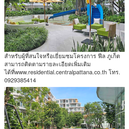
สำหรับผู้ที่สนใจหรือเยี่ยมชมโครงการ ฟีล ภูเก็ต
สามารถติดตามรายละเอียดเพิ่มเติม
ได้ที่
www.residential.centralpattana.co.th
โทร.
0929385414