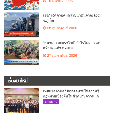
16 มีนาคม 2026
เร่งกำจัดควบคุมคราบน้ำมันจากเรือจม
จ.ภูเก็ต
28 กุมภาพันธ์ 2026
“ธนาคารขยะราไวย์” กำไรไม่มาก แต่
สร้างคุณค่า ลดขยะ
27 กุมภาพันธ์ 2026
เรื่องมาใหม่
เทศบาลตำบลวิชิตจัดอบรมให้ความรู้
กฎหมายเบื้องต้นในชีวิตประจำวันแก่
เยาวชน
ข่าวสังคม