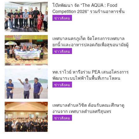
โบ๊ทพัฒนา จัด “The AQUA : Food
Competition 2026” รวมร้านอาหารชั้น
นำของ The Shopps at The AQUA ชู
ข่าวสังคม
ศักยภาพ Food Destination ย่านเชิงทะเล
เทศบาลนครภูเก็ต จัดโครงการเทศบาล
ยกนิ้วและอาหารปลอดภัยเพื่อสุขอนามัยผู้
บริโภค
ข่าวสังคม
ทต.ราไวย์ หารือร่วม PEA เสนอโครงการ
พัฒนาระบบไฟฟ้าในพื้นที่เกาะโหลน
ข่าวสังคม
เทศบาลตำบลวิชิต ต้อนรับคณะศึกษาดู
งานจาก เทศบาลตำบลศรีสุนทร
ข่าวสังคม