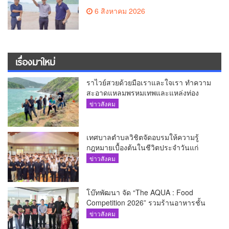
6 สิงหาคม 2026
เรื่องมาใหม่
ราไวย์สวยด้วยมือเราและใจเรา ทำความ
สะอาดแหลมพรหมเทพและแหล่งท่อง
เที่ยว
ข่าวสังคม
เทศบาลตำบลวิชิตจัดอบรมให้ความรู้
กฎหมายเบื้องต้นในชีวิตประจำวันแก่
เยาวชน
ข่าวสังคม
โบ๊ทพัฒนา จัด “The AQUA : Food
Competition 2026” รวมร้านอาหารชั้น
นำของ The Shopps at The AQUA ชู
ข่าวสังคม
ศักยภาพ Food Destination ย่านเชิงทะเล