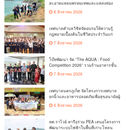
สะอาดแหลมพรหมเทพและแหล่งท่อง
เที่ยว
8 สิงหาคม 2026
เทศบาลตำบลวิชิตจัดอบรมให้ความรู้
กฎหมายเบื้องต้นในชีวิตประจำวันแก่
เยาวชน
7 สิงหาคม 2026
โบ๊ทพัฒนา จัด “The AQUA : Food
Competition 2026” รวมร้านอาหารชั้น
นำของ The Shopps at The AQUA ชู
7 สิงหาคม 2026
ศักยภาพ Food Destination ย่านเชิงทะเล
เทศบาลนครภูเก็ต จัดโครงการเทศบาล
ยกนิ้วและอาหารปลอดภัยเพื่อสุขอนามัยผู้
บริโภค
6 สิงหาคม 2026
ทต.ราไวย์ หารือร่วม PEA เสนอโครงการ
พัฒนาระบบไฟฟ้าในพื้นที่เกาะโหลน