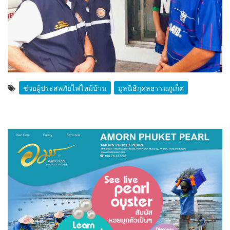
ช่วยผู้ประสพภัยไฟไหม้บ้าน
มูลนิธิกุศลธรรมภูเก็ต