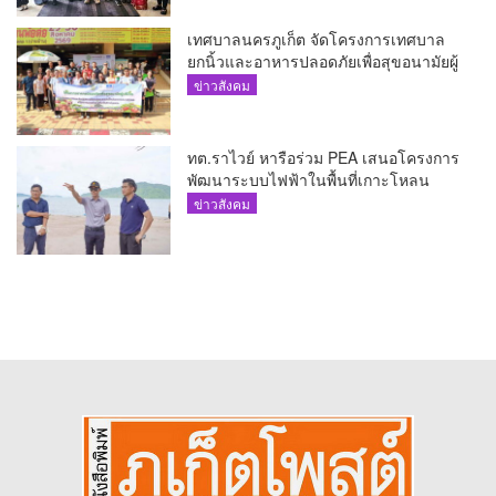
เทศบาลนครภูเก็ต จัดโครงการเทศบาล
ยกนิ้วและอาหารปลอดภัยเพื่อสุขอนามัยผู้
บริโภค
ข่าวสังคม
ทต.ราไวย์ หารือร่วม PEA เสนอโครงการ
พัฒนาระบบไฟฟ้าในพื้นที่เกาะโหลน
ข่าวสังคม