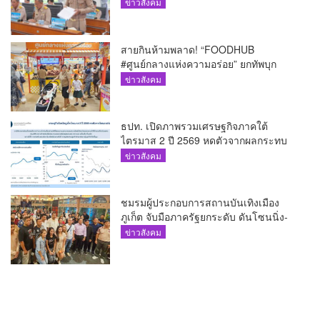
ประจำปี 2569
ข่าวสังคม
สายกินห้ามพลาด! “FOODHUB
#ศูนย์กลางแห่งความอร่อย” ยกทัพบุก
โรบินสันไลฟ์สไตล์ ฉลอง ถึง 12 ส.ค.นี้
ข่าวสังคม
ธปท. เปิดภาพรวมเศรษฐกิจภาคใต้
ไตรมาส 2 ปี 2569 หดตัวจากผลกระทบ
ความขัดแย้งในตะวันออกกลาง
ข่าวสังคม
ชมรมผู้ประกอบการสถานบันเทิงเมือง
ภูเก็ต จับมือภาครัฐยกระดับ ดันโซนนิ่ง-
ขับเคลื่อนท่องเที่ยวอย่างยั่งยืน
ข่าวสังคม