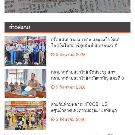
ข่าวสังคม
กรี๊ดสนั่น! “เนเน่ รอยัล และวงโอโซน”
โชว์โซโลกีตาร์สุดมันส์ นักเรียนสตรี
ภูเก็ตนั่งไม่ติด ทั้งเต้น-ร้อง
5 สิงหาคม 2026
เทศบาลตำบลราไวย์ จัดประชุมสภา
เทศบาลตำบลราไวย์ สมัยสามัญ สมัยที่ 3
ประจำปี 2569
5 สิงหาคม 2026
สายกินห้ามพลาด! “FOODHUB
#ศูนย์กลางแห่งความอร่อย” ยกทัพบุก
โรบินสันไลฟ์สไตล์ ฉลอง ถึง 12 ส.ค.นี้
5 สิงหาคม 2026