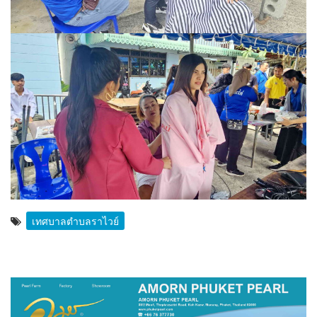
เทศบาลตำบลราไวย์