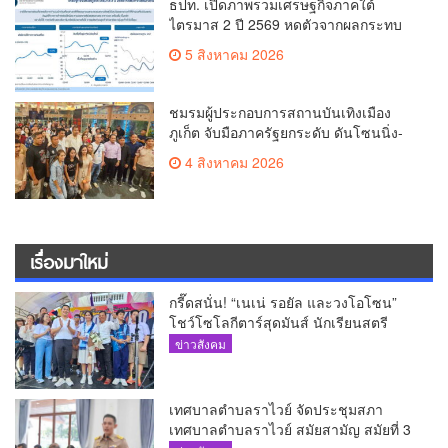
ธปท. เปิดภาพรวมเศรษฐกิจภาคใต้
ไตรมาส 2 ปี 2569 หดตัวจากผลกระทบ
ความขัดแย้งในตะวันออกกลาง
5 สิงหาคม 2026
ชมรมผู้ประกอบการสถานบันเทิงเมือง
ภูเก็ต จับมือภาครัฐยกระดับ ดันโซนนิ่ง-
ขับเคลื่อนท่องเที่ยวอย่างยั่งยืน
4 สิงหาคม 2026
เรื่องมาใหม่
กรี๊ดสนั่น! “เนเน่ รอยัล และวงโอโซน”
โชว์โซโลกีตาร์สุดมันส์ นักเรียนสตรี
ภูเก็ตนั่งไม่ติด ทั้งเต้น-ร้อง
ข่าวสังคม
เทศบาลตำบลราไวย์ จัดประชุมสภา
เทศบาลตำบลราไวย์ สมัยสามัญ สมัยที่ 3