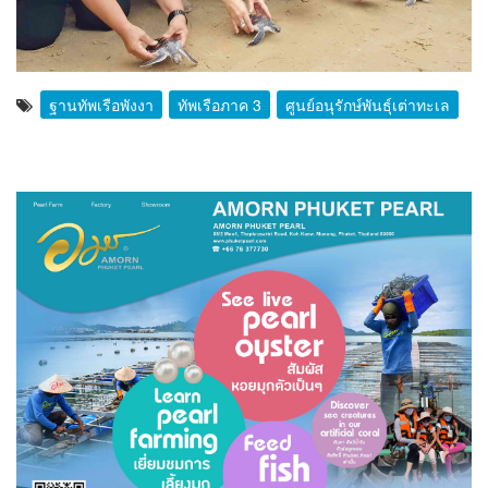
ฐานทัพเรือพังงา
ทัพเรือภาค 3
ศูนย์อนุรักษ์พันธุ์เต่าทะเล