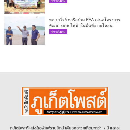
ข่าวสังคม
ทต.ราไวย์ หารือร่วม PEA เสนอโครงการ
พัฒนาระบบไฟฟ้าในพื้นที่เกาะโหลน
ข่าวสังคม
ภูเก็ตโพสต์ หนังสือพิมพ์รายปักษ์ เคียงคู่ชาวภูเก็ตมากว่า 17 ปี และจะ