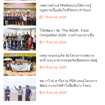
เทศบาลตำบลวิชิตจัดอบรมให้ความรู้
กฎหมายเบื้องต้นในชีวิตประจำวันแก่
เยาวชน
7 สิงหาคม 2026
โบ๊ทพัฒนา จัด “The AQUA : Food
Competition 2026” รวมร้านอาหารชั้น
นำของ The Shopps at The AQUA ชู
7 สิงหาคม 2026
ศักยภาพ Food Destination ย่านเชิงทะเล
เทศบาลนครภูเก็ต จัดโครงการเทศบาล
ยกนิ้วและอาหารปลอดภัยเพื่อสุขอนามัยผู้
บริโภค
6 สิงหาคม 2026
ทต.ราไวย์ หารือร่วม PEA เสนอโครงการ
พัฒนาระบบไฟฟ้าในพื้นที่เกาะโหลน
6 สิงหาคม 2026