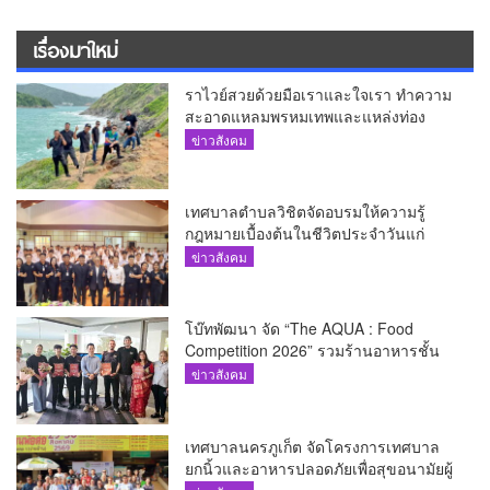
เรื่องมาใหม่
ราไวย์สวยด้วยมือเราและใจเรา ทำความ
สะอาดแหลมพรหมเทพและแหล่งท่อง
เที่ยว
ข่าวสังคม
เทศบาลตำบลวิชิตจัดอบรมให้ความรู้
กฎหมายเบื้องต้นในชีวิตประจำวันแก่
เยาวชน
ข่าวสังคม
โบ๊ทพัฒนา จัด “The AQUA : Food
Competition 2026” รวมร้านอาหารชั้น
นำของ The Shopps at The AQUA ชู
ข่าวสังคม
ศักยภาพ Food Destination ย่านเชิงทะเล
เทศบาลนครภูเก็ต จัดโครงการเทศบาล
ยกนิ้วและอาหารปลอดภัยเพื่อสุขอนามัยผู้
บริโภค