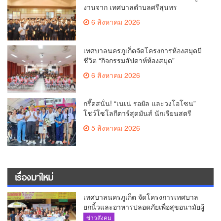
งานจาก เทศบาลตำบลศรีสุนทร
6 สิงหาคม 2026
เทศบาลนครภูเก็ตจัดโครงการห้องสมุดมี
ชีวิต “กิจกรรมสัปดาห์ห้องสมุด”
6 สิงหาคม 2026
กรี๊ดสนั่น! “เนเน่ รอยัล และวงโอโซน”
โชว์โซโลกีตาร์สุดมันส์ นักเรียนสตรี
ภูเก็ตนั่งไม่ติด ทั้งเต้น-ร้อง
5 สิงหาคม 2026
เรื่องมาใหม่
เทศบาลนครภูเก็ต จัดโครงการเทศบาล
ยกนิ้วและอาหารปลอดภัยเพื่อสุขอนามัยผู้
บริโภค
ข่าวสังคม