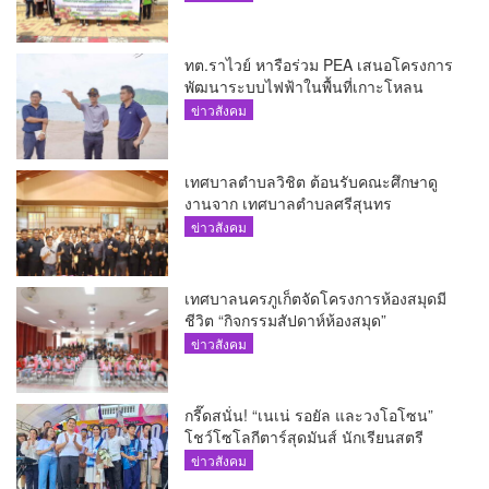
ทต.ราไวย์ หารือร่วม PEA เสนอโครงการ
พัฒนาระบบไฟฟ้าในพื้นที่เกาะโหลน
ข่าวสังคม
เทศบาลตำบลวิชิต ต้อนรับคณะศึกษาดู
งานจาก เทศบาลตำบลศรีสุนทร
ข่าวสังคม
เทศบาลนครภูเก็ตจัดโครงการห้องสมุดมี
ชีวิต “กิจกรรมสัปดาห์ห้องสมุด”
ข่าวสังคม
กรี๊ดสนั่น! “เนเน่ รอยัล และวงโอโซน”
โชว์โซโลกีตาร์สุดมันส์ นักเรียนสตรี
ภูเก็ตนั่งไม่ติด ทั้งเต้น-ร้อง
ข่าวสังคม