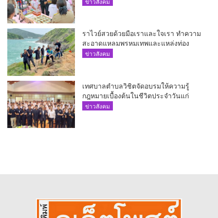
เรียนที่ 1
ข่าวสังคม
ราไวย์สวยด้วยมือเราและใจเรา ทำความ
สะอาดแหลมพรหมเทพและแหล่งท่อง
เที่ยว
ข่าวสังคม
เทศบาลตำบลวิชิตจัดอบรมให้ความรู้
กฎหมายเบื้องต้นในชีวิตประจำวันแก่
เยาวชน
ข่าวสังคม