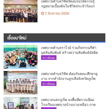
เทศบาลตำบลวิชิตจัดอบรมให้ความรู้
กฎหมายเบื้องต้นในชีวิตประจำวันแก่
เยาวชน
7 สิงหาคม 2026
เรื่องมาใหม่
เทศบาลตำบลราไวย์ ร่วมกิจกรรมกีฬา
มุสลิมสัมพันธ์ สร้างความสัมพันธ์มัสยิด
ข่าวสังคม
เทศบาลตำบลวิชิต ต้อนรับคณะศึกษาดู
งาน จากสำนักงานลูกเสือจังหวัดภูเก็ต
ข่าวสังคม
เทศบาลนครภูเก็ต ลงพื้นที่ตรวจเยี่ยม
โรงเรียนเทศบาลบ้านบางเหนียว ภาค