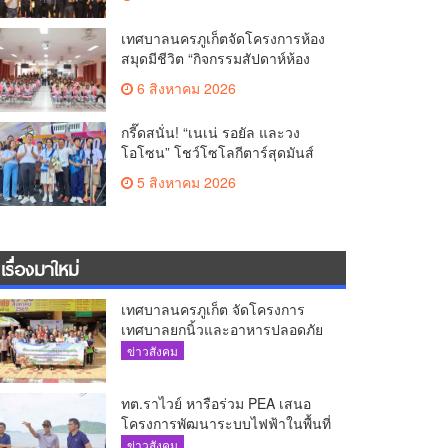
เทศบาลนครภูเก็ตจัดโครงการห้อง
สมุดมีชีวิต “กิจกรรมสัปดาห์ห้อง
สมุด”
6 สิงหาคม 2026
กรี๊ดสนั่น! “เนเน่ รอยัล และวง
โอโซน” โชว์โซโลกีตาร์สุดมันส์
นักเรียนสตรีภูเก็ตนั่งไม่ติด ทั้งเต้น-
5 สิงหาคม 2026
ร้อง
เรื่องมาใหม่
เทศบาลนครภูเก็ต จัดโครงการ
เทศบาลยกนิ้วและอาหารปลอดภัย
เพื่อสุขอนามัยผู้บริโภค
ข่าวสังคม
ทต.ราไวย์ หารือร่วม PEA เสนอ
โครงการพัฒนาระบบไฟฟ้าในพื้นที่
เกาะโหลน
ข่าวสังคม