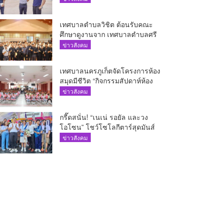
เทศบาลตำบลวิชิต ต้อนรับคณะ
ศึกษาดูงานจาก เทศบาลตำบลศรี
สุนทร
ข่าวสังคม
เทศบาลนครภูเก็ตจัดโครงการห้อง
สมุดมีชีวิต “กิจกรรมสัปดาห์ห้อง
สมุด”
ข่าวสังคม
กรี๊ดสนั่น! “เนเน่ รอยัล และวง
โอโซน” โชว์โซโลกีตาร์สุดมันส์
นักเรียนสตรีภูเก็ตนั่งไม่ติด ทั้งเต้น-
ข่าวสังคม
ร้อง