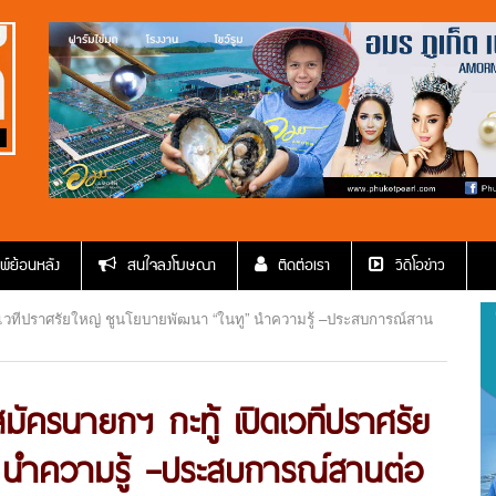
พ์ย้อนหลัง
สนใจลงโฆษณา
ติดต่อเรา
วีดีโอข่าว
 เปิดเวทีปราศรัยใหญ่ ชูนโยบายพัฒนา “ในทู” นำความรู้ –ประสบการณ์สาน
้สมัครนายกฯ กะทู้ เปิดเวทีปราศรัย
 นำความรู้ –ประสบการณ์สานต่อ