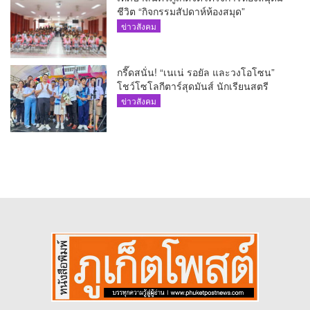
ชีวิต “กิจกรรมสัปดาห์ห้องสมุด”
ข่าวสังคม
กรี๊ดสนั่น! “เนเน่ รอยัล และวงโอโซน”
โชว์โซโลกีตาร์สุดมันส์ นักเรียนสตรี
ภูเก็ตนั่งไม่ติด ทั้งเต้น-ร้อง
ข่าวสังคม