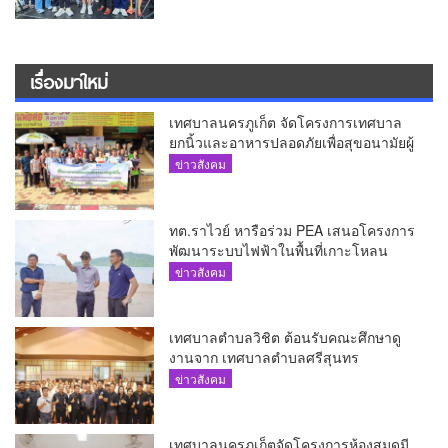
เรื่องมาใหม่
เทศบาลนครภูเก็ต จัดโครงการเทศบาล
ยกนิ้วและอาหารปลอดภัยเพื่อสุขอนามัยผู้
บริโภค
ข่าวสังคม
ทต.ราไวย์ หารือร่วม PEA เสนอโครงการ
พัฒนาระบบไฟฟ้าในพื้นที่เกาะโหลน
ข่าวสังคม
เทศบาลตำบลวิชิต ต้อนรับคณะศึกษาดู
งานจาก เทศบาลตำบลศรีสุนทร
ข่าวสังคม
เทศบาลนครภูเก็ตจัดโครงการห้องสมุดมี