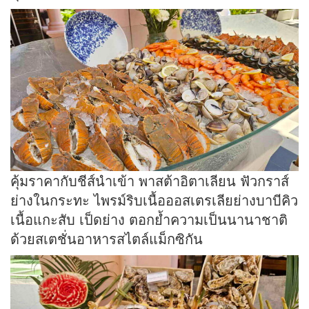
คุ้มราคากับชีส์นำเข้า พาสต้าอิตาเลียน ฟัวกราส์
ย่างในกระทะ ไพรม์ริบเนื้อออสเตรเลียย่างบาบีคิว
เนื้อแกะสับ เป็ดย่าง ตอกย้ำความเป็นนานาชาติ
ด้วยสเตชั่นอาหารสไตล์แม็กซิกัน