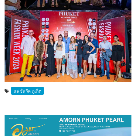
แฟชั่นวีค ภูเก็ต