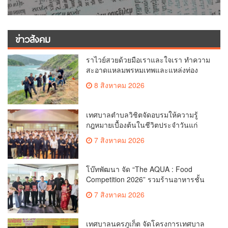
ข่าวสังคม
ราไวย์สวยด้วยมือเราและใจเรา ทำความ
สะอาดแหลมพรหมเทพและแหล่งท่อง
เที่ยว
8 สิงหาคม 2026
เทศบาลตำบลวิชิตจัดอบรมให้ความรู้
กฎหมายเบื้องต้นในชีวิตประจำวันแก่
เยาวชน
7 สิงหาคม 2026
โบ๊ทพัฒนา จัด “The AQUA : Food
Competition 2026” รวมร้านอาหารชั้น
นำของ The Shopps at The AQUA ชู
7 สิงหาคม 2026
ศักยภาพ Food Destination ย่านเชิงทะเล
เทศบาลนครภูเก็ต จัดโครงการเทศบาล