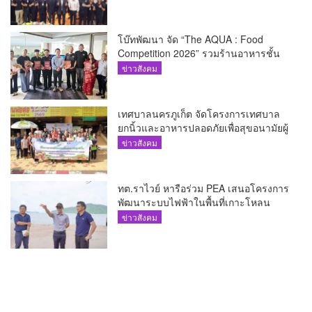
โบ๊ทพัฒนา จัด “The AQUA : Food
Competition 2026” รวมร้านอาหารชั้น
นำของ The Shopps at The AQUA ชู
ข่าวสังคม
ศักยภาพ Food Destination ย่านเชิงทะเล
เทศบาลนครภูเก็ต จัดโครงการเทศบาล
ยกนิ้วและอาหารปลอดภัยเพื่อสุขอนามัยผู้
บริโภค
ข่าวสังคม
ทต.ราไวย์ หารือร่วม PEA เสนอโครงการ
พัฒนาระบบไฟฟ้าในพื้นที่เกาะโหลน
ข่าวสังคม