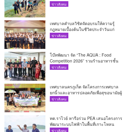
เที่ยว
ข่าวสังคม
เทศบาลตำบลวิชิตจัดอบรมให้ความรู้
กฎหมายเบื้องต้นในชีวิตประจำวันแก่
เยาวชน
ข่าวสังคม
โบ๊ทพัฒนา จัด “The AQUA : Food
Competition 2026” รวมร้านอาหารชั้น
นำของ The Shopps at The AQUA ชู
ข่าวสังคม
ศักยภาพ Food Destination ย่านเชิงทะเล
เทศบาลนครภูเก็ต จัดโครงการเทศบาล
ยกนิ้วและอาหารปลอดภัยเพื่อสุขอนามัยผู้
บริโภค
ข่าวสังคม
ทต.ราไวย์ หารือร่วม PEA เสนอโครงการ
พัฒนาระบบไฟฟ้าในพื้นที่เกาะโหลน
ข่าวสังคม