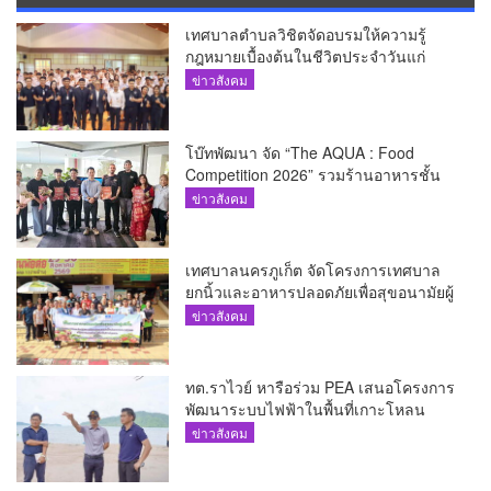
เทศบาลตำบลวิชิตจัดอบรมให้ความรู้
กฎหมายเบื้องต้นในชีวิตประจำวันแก่
เยาวชน
ข่าวสังคม
โบ๊ทพัฒนา จัด “The AQUA : Food
Competition 2026” รวมร้านอาหารชั้น
นำของ The Shopps at The AQUA ชู
ข่าวสังคม
ศักยภาพ Food Destination ย่านเชิงทะเล
เทศบาลนครภูเก็ต จัดโครงการเทศบาล
ยกนิ้วและอาหารปลอดภัยเพื่อสุขอนามัยผู้
บริโภค
ข่าวสังคม
ทต.ราไวย์ หารือร่วม PEA เสนอโครงการ
พัฒนาระบบไฟฟ้าในพื้นที่เกาะโหลน
ข่าวสังคม