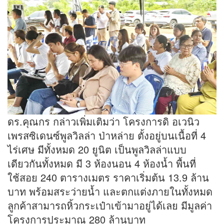
ดร.คุณกร กล่าวเพิ่มเติมว่า โครงการดิ อเวนิว
เพรสซิเดนซ์พูลวิลล่า ป่าหล่าย ตั้งอยู่บนเนื้อที่ 4
ไร่เศษ มีทั้งหมด 20 ยูนิต เป็นพูลวิลล่าแบบ
เดียวกันทั้งหมด มี 3 ห้องนอน 4 ห้องน้ำ พื้นที่
ใช้สอย 240 ตารางเมตร ราคาเริ่มต้น 13.9 ล้าน
บาท พร้อมสระว่ายน้ำ และตกแต่งภายในทั้งหมด
ลูกค้าสามารถหิ้วกระเป๋าเข้ามาอยู่ได้เลย มีมูลค่า
โครงการประมาณ 280 ล้านบาท