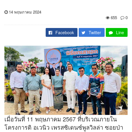
14 พฤษภาคม 2024
655
0
Facebook
Twitter
Line
เมื่อวันที่ 11 พฤษภาคม 2567 ที่บริเวณภายใน
โครงการดิ อเวนิว เพรสซิเดนซ์พูลวิลล่า ซอยป่า