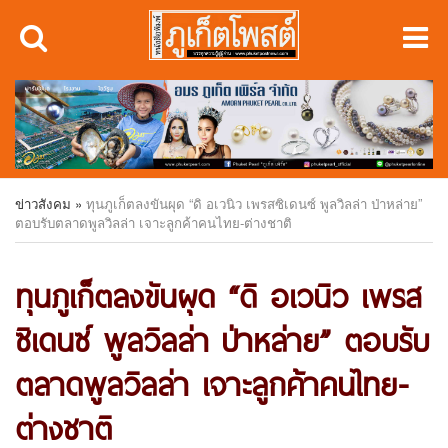
ข่าวสังคม
»
ทุนภูเก็ตลงขันผุด “ดิ อเวนิว เพรสซิเดนซ์ พูลวิลล่า ป่าหล่าย”
ตอบรับตลาดพูลวิลล่า เจาะลูกค้าคนไทย-ต่างชาติ
ทุนภูเก็ตลงขันผุด “ดิ อเวนิว เพรส
ซิเดนซ์ พูลวิลล่า ป่าหล่าย” ตอบรับ
ตลาดพูลวิลล่า เจาะลูกค้าคนไทย-
ต่างชาติ