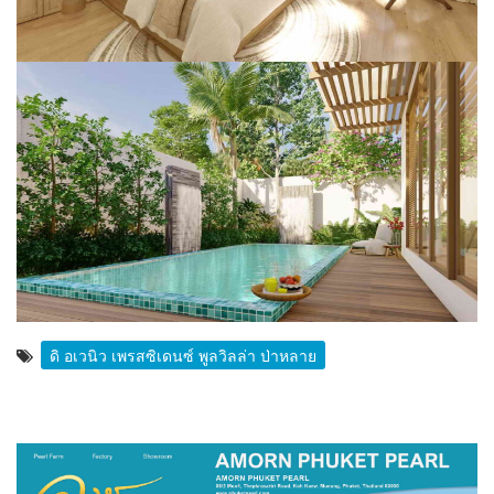
ดิ อเวนิว เพรสซิเดนซ์ พูลวิลล่า ป่าหลาย