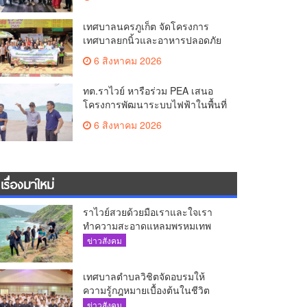
The AQUA ชูศักยภาพ Food
Destination ย่านเชิงทะเล
เทศบาลนครภูเก็ต จัดโครงการ
เทศบาลยกนิ้วและอาหารปลอดภัย
เพื่อสุขอนามัยผู้บริโภค
6 สิงหาคม 2026
ทต.ราไวย์ หารือร่วม PEA เสนอ
โครงการพัฒนาระบบไฟฟ้าในพื้นที่
เกาะโหลน
6 สิงหาคม 2026
เรื่องมาใหม่
ราไวย์สวยด้วยมือเราและใจเรา
ทำความสะอาดแหลมพรหมเทพ
และแหล่งท่องเที่ยว
ข่าวสังคม
เทศบาลตำบลวิชิตจัดอบรมให้
ความรู้กฎหมายเบื้องต้นในชีวิต
ประจำวันแก่เยาวชน
ข่าวสังคม