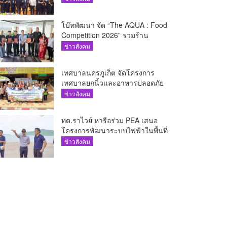
โบ๊ทพัฒนา จัด “The AQUA : Food
Competition 2026” รวมร้าน
อาหารชั้นนำของ The Shopps at
ข่าวสังคม
The AQUA ชูศักยภาพ Food
Destination ย่านเชิงทะเล
เทศบาลนครภูเก็ต จัดโครงการ
เทศบาลยกนิ้วและอาหารปลอดภัย
เพื่อสุขอนามัยผู้บริโภค
ข่าวสังคม
ทต.ราไวย์ หารือร่วม PEA เสนอ
โครงการพัฒนาระบบไฟฟ้าในพื้นที่
เกาะโหลน
ข่าวสังคม