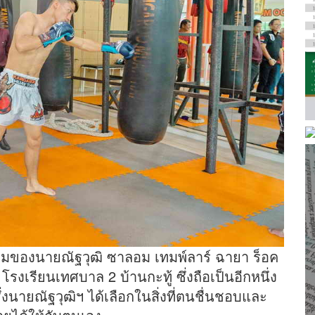
้อมของนายณัฐวุฒิ ซาลอม เทมพ์ลาร์ ฉายา ร็อค
 โรงเรียนเทศบาล 2 บ้านกะทู้ ซึ่งถือเป็นอีกหนึ่ง
่งนายณัฐวุฒิฯ ได้เลือกในสิ่งที่ตนชื่นชอบและ