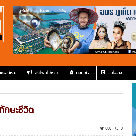
พ์ย้อนหลัง
สนใจลงโฆษณา
ติดต่อเรา
วีดีโอข่าว
ทักษะชีวิต
607
0