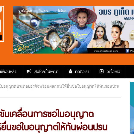
พ์ย้อนหลัง
สนใจลงโฆษณา
ติดต่อเรา
วีดีโอข่าว
ใบอนุญาตประกอบธุรกิจพร้อมผลักดันให้ยื่นขอใบอนุญาตให้ทันผ่อนปรน
าขับเคลื่อนการขอใบอนุญาต
้ยื่นขอใบอนุญาตให้ทันผ่อนปรน