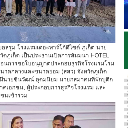
ด์บอลรูม โรงแรมเดอะพาร์โก้ดีไซด์ ภูเก็ต นาย
หวัดภูเก็ต เป็นประธานเปิดการสัมมนา HOTEL
ื่อนการขอใบอนุญาตประกอบธุรกิจโรงแรมโรม
จขนาดกลางและขนาดย่อม (สสว) จังหวัดภูเก็ต
ดยมีนายชินวัฒน์ อุดมนิยม นายกสมาคมที่พักบูติก
ะภาคเอกชน, ผู้ประกอบการธุรกิจโรงแรม และ
ลชนเข้าร่วม