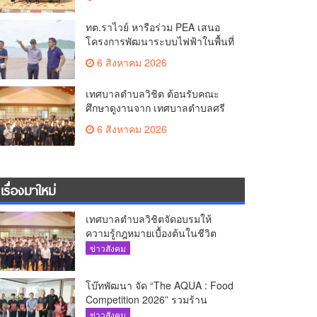
ทต.ราไวย์ หารือร่วม PEA เสนอ
โครงการพัฒนาระบบไฟฟ้าในพื้นที่
เกาะโหลน
6 สิงหาคม 2026
เทศบาลตำบลวิชิต ต้อนรับคณะ
ศึกษาดูงานจาก เทศบาลตำบลศรี
สุนทร
6 สิงหาคม 2026
เรื่องมาใหม่
เทศบาลตำบลวิชิตจัดอบรมให้
ความรู้กฎหมายเบื้องต้นในชีวิต
ประจำวันแก่เยาวชน
ข่าวสังคม
โบ๊ทพัฒนา จัด “The AQUA : Food
Competition 2026” รวมร้าน
อาหารชั้นนำของ The Shopps at
ข่าวสังคม