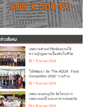
ข่าวสังคม
เทศบาลตำบลวิชิตจัดอบรมให้
ความรู้กฎหมายเบื้องต้นในชีวิต
ประจำวันแก่เยาวชน
7 สิงหาคม 2026
โบ๊ทพัฒนา จัด “The AQUA : Food
Competition 2026” รวมร้าน
อาหารชั้นนำของ The Shopps at
7 สิงหาคม 2026
The AQUA ชูศักยภาพ Food
Destination ย่านเชิงทะเล
เทศบาลนครภูเก็ต จัดโครงการ
เทศบาลยกนิ้วและอาหารปลอดภัย
เพื่อสุขอนามัยผู้บริโภค
6 สิงหาคม 2026