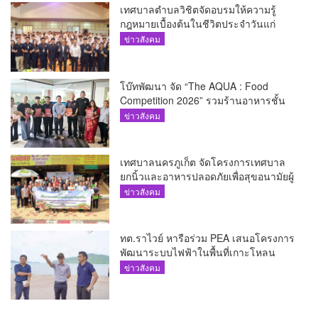
เทศบาลตำบลวิชิตจัดอบรมให้ความรู้
กฎหมายเบื้องต้นในชีวิตประจำวันแก่
เยาวชน
ข่าวสังคม
โบ๊ทพัฒนา จัด “The AQUA : Food
Competition 2026” รวมร้านอาหารชั้น
นำของ The Shopps at The AQUA ชู
ข่าวสังคม
ศักยภาพ Food Destination ย่านเชิงทะเล
เทศบาลนครภูเก็ต จัดโครงการเทศบาล
ยกนิ้วและอาหารปลอดภัยเพื่อสุขอนามัยผู้
บริโภค
ข่าวสังคม
ทต.ราไวย์ หารือร่วม PEA เสนอโครงการ
พัฒนาระบบไฟฟ้าในพื้นที่เกาะโหลน
ข่าวสังคม