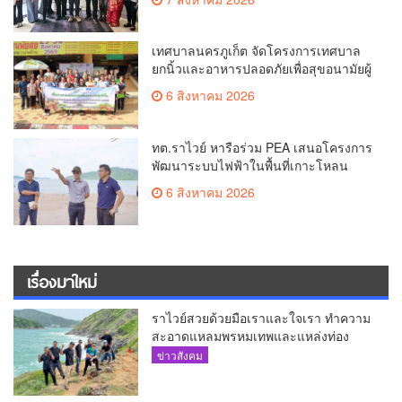
ศักยภาพ Food Destination ย่านเชิงทะเล
เทศบาลนครภูเก็ต จัดโครงการเทศบาล
ยกนิ้วและอาหารปลอดภัยเพื่อสุขอนามัยผู้
บริโภค
6 สิงหาคม 2026
ทต.ราไวย์ หารือร่วม PEA เสนอโครงการ
พัฒนาระบบไฟฟ้าในพื้นที่เกาะโหลน
6 สิงหาคม 2026
เรื่องมาใหม่
ราไวย์สวยด้วยมือเราและใจเรา ทำความ
สะอาดแหลมพรหมเทพและแหล่งท่อง
เที่ยว
ข่าวสังคม