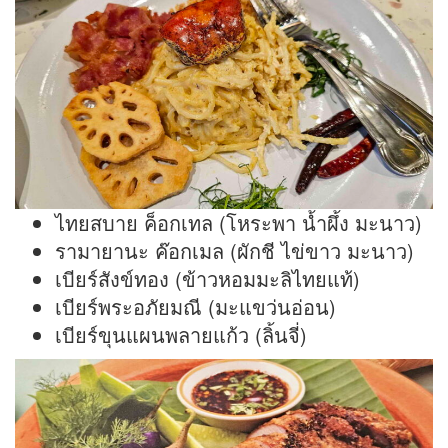
ไทยสบาย ค็อกเทล (โหระพา น้ำผึ้ง มะนาว)
รามายานะ ค๊อกเมล (ผักชี ไข่ขาว มะนาว)
เบียร์สังข์ทอง (ข้าวหอมมะลิไทยแท้)
เบียร์พระอภัยมณี (มะแขว่นอ่อน)
เบียร์ขุนแผนพลายแก้ว (ลิ้นจี่)