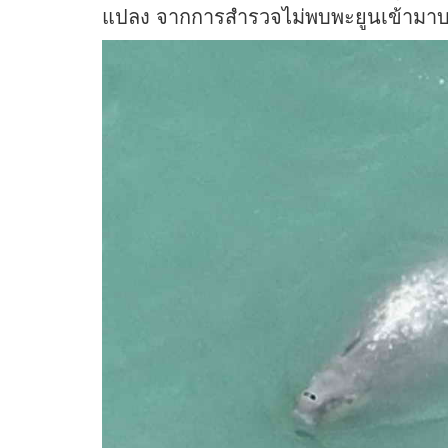
แปลง จากการสำรวจไม่พบพะยูนเข้ามาบ