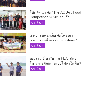
โบ๊ทพัฒนา จัด “The AQUA : Food
Competition 2026” รวมร้าน
อาหารชั้นนำของ The Shopps at
ข่าวสังคม
The AQUA ชูศักยภาพ Food
Destination ย่านเชิงทะเล
เทศบาลนครภูเก็ต จัดโครงการ
เทศบาลยกนิ้วและอาหารปลอดภัย
เพื่อสุขอนามัยผู้บริโภค
ข่าวสังคม
ทต.ราไวย์ หารือร่วม PEA เสนอ
โครงการพัฒนาระบบไฟฟ้าในพื้นที่
เกาะโหลน
ข่าวสังคม