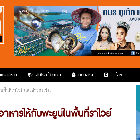
พ์ย้อนหลัง
สนใจลงโฆษณา
ติดต่อเรา
วีดีโอข่าว
ื้นที่ราไวย์ และอ่าวตังเข็น
หารให้กับพะยูนในพื้นที่ราไวย์