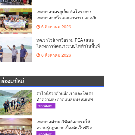
The AQUA ชูศักยภาพ Food
Destination ย่านเชิงทะเล
เทศบาลนครภูเก็ต จัดโครงการ
เทศบาลยกนิ้วและอาหารปลอดภัย
เพื่อสุขอนามัยผู้บริโภค
6 สิงหาคม 2026
ทต.ราไวย์ หารือร่วม PEA เสนอ
โครงการพัฒนาระบบไฟฟ้าในพื้นที่
เกาะโหลน
6 สิงหาคม 2026
เรื่องมาใหม่
ราไวย์สวยด้วยมือเราและใจเรา
ทำความสะอาดแหลมพรหมเทพ
และแหล่งท่องเที่ยว
ข่าวสังคม
เทศบาลตำบลวิชิตจัดอบรมให้
ความรู้กฎหมายเบื้องต้นในชีวิต
ประจำวันแก่เยาวชน
ข่าวสังคม