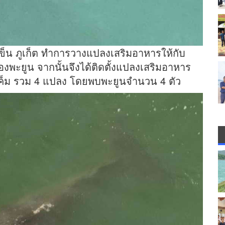
็น ภูเก็ต ทำการวางแปลงเสริมอาหารให้กับ
องพะยูน จากนั้นจึงได้ติดตั้งแปลงเสริมอาหาร
็ม รวม 4 แปลง โดยพบพะยูนจำนวน 4 ตัว