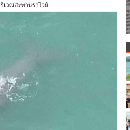
ริเวณสะพานราไวย์