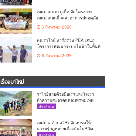
The AQUA ชูศักยภาพ Food
Destination ย่านเชิงทะเล
เทศบาลนครภูเก็ต จัดโครงการ
เทศบาลยกนิ้วและอาหารปลอดภัย
เพื่อสุขอนามัยผู้บริโภค
6 สิงหาคม 2026
ทต.ราไวย์ หารือร่วม PEA เสนอ
โครงการพัฒนาระบบไฟฟ้าในพื้นที่
เกาะโหลน
6 สิงหาคม 2026
เรื่องมาใหม่
ราไวย์สวยด้วยมือเราและใจเรา
ทำความสะอาดแหลมพรหมเทพ
และแหล่งท่องเที่ยว
ข่าวสังคม
เทศบาลตำบลวิชิตจัดอบรมให้
ความรู้กฎหมายเบื้องต้นในชีวิต
ประจำวันแก่เยาวชน
ข่าวสังคม