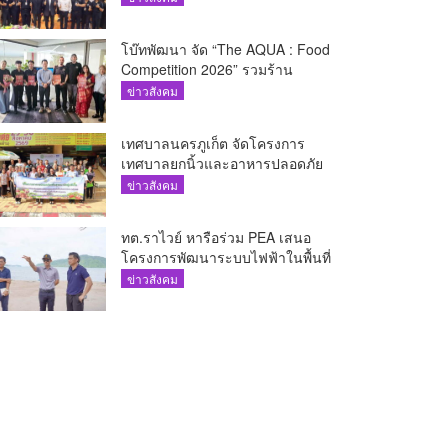
โบ๊ทพัฒนา จัด “The AQUA : Food
Competition 2026” รวมร้าน
อาหารชั้นนำของ The Shopps at
ข่าวสังคม
The AQUA ชูศักยภาพ Food
Destination ย่านเชิงทะเล
เทศบาลนครภูเก็ต จัดโครงการ
เทศบาลยกนิ้วและอาหารปลอดภัย
เพื่อสุขอนามัยผู้บริโภค
ข่าวสังคม
ทต.ราไวย์ หารือร่วม PEA เสนอ
โครงการพัฒนาระบบไฟฟ้าในพื้นที่
เกาะโหลน
ข่าวสังคม