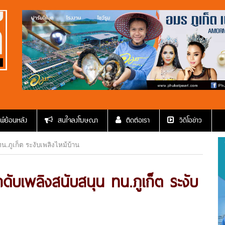
พ์ย้อนหลัง
สนใจลงโฆษณา
ติดต่อเรา
วีดีโอข่าว
ทน.ภูเก็ต ระงับเพลิงไหม้บ้าน
รถดับเพลิงสนับสนุน ทน.ภูเก็ต ระงับ