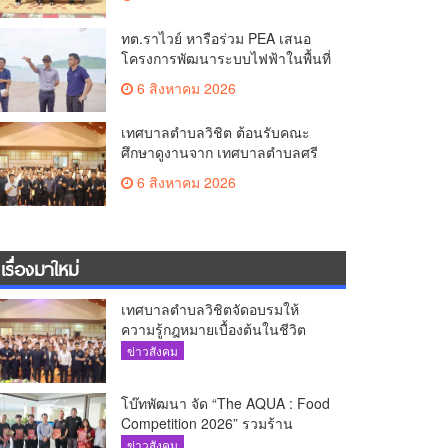
ทต.ราไวย์ หารือร่วม PEA เสนอ
โครงการพัฒนาระบบไฟฟ้าในพื้นที่
เกาะโหลน
6 สิงหาคม 2026
เทศบาลตำบลวิชิต ต้อนรับคณะ
ศึกษาดูงานจาก เทศบาลตำบลศรี
สุนทร
6 สิงหาคม 2026
เรื่องมาใหม่
เทศบาลตำบลวิชิตจัดอบรมให้
ความรู้กฎหมายเบื้องต้นในชีวิต
ประจำวันแก่เยาวชน
ข่าวสังคม
โบ๊ทพัฒนา จัด “The AQUA : Food
Competition 2026” รวมร้าน
อาหารชั้นนำของ The Shopps at
ข่าวสังคม