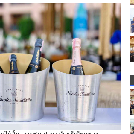
านได้ลิ้มลองแชมเปญระดับพรีเมียมของ