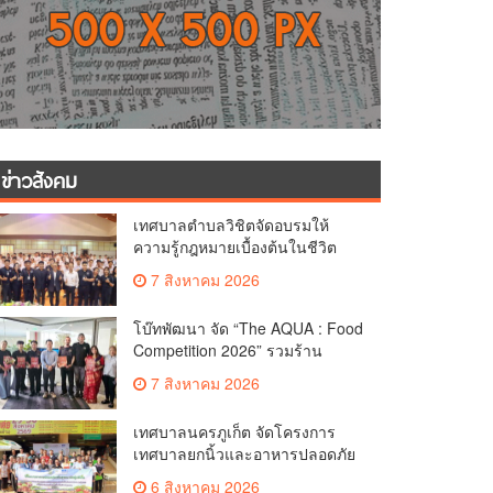
ข่าวสังคม
เทศบาลตำบลวิชิตจัดอบรมให้
ความรู้กฎหมายเบื้องต้นในชีวิต
ประจำวันแก่เยาวชน
7 สิงหาคม 2026
โบ๊ทพัฒนา จัด “The AQUA : Food
Competition 2026” รวมร้าน
อาหารชั้นนำของ The Shopps at
7 สิงหาคม 2026
The AQUA ชูศักยภาพ Food
Destination ย่านเชิงทะเล
เทศบาลนครภูเก็ต จัดโครงการ
เทศบาลยกนิ้วและอาหารปลอดภัย
เพื่อสุขอนามัยผู้บริโภค
6 สิงหาคม 2026