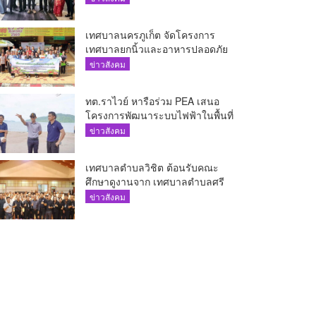
The AQUA ชูศักยภาพ Food
Destination ย่านเชิงทะเล
เทศบาลนครภูเก็ต จัดโครงการ
เทศบาลยกนิ้วและอาหารปลอดภัย
เพื่อสุขอนามัยผู้บริโภค
ข่าวสังคม
ทต.ราไวย์ หารือร่วม PEA เสนอ
โครงการพัฒนาระบบไฟฟ้าในพื้นที่
เกาะโหลน
ข่าวสังคม
เทศบาลตำบลวิชิต ต้อนรับคณะ
ศึกษาดูงานจาก เทศบาลตำบลศรี
สุนทร
ข่าวสังคม