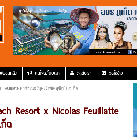
พ์ย้อนหลัง
สนใจลงโฆษณา
ติดต่อเรา
วีดีโอข่าว
euillatte พาร์ทเนอร์สุดเอ็กซ์คลูซีฟในภูเก็ต
h Resort x Nicolas Feuillatte
เก็ต