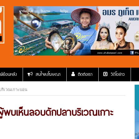
พ์ย้อนหลัง
สนใจลงโฆษณา
ติดต่อเรา
วีดีโอข่าว
าบริเวณเกาะบอน
ผู้พบเห็นลอบดักปลาบริเวณเกาะ