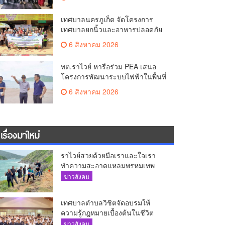
The AQUA ชูศักยภาพ Food
Destination ย่านเชิงทะเล
เทศบาลนครภูเก็ต จัดโครงการ
เทศบาลยกนิ้วและอาหารปลอดภัย
เพื่อสุขอนามัยผู้บริโภค
6 สิงหาคม 2026
ทต.ราไวย์ หารือร่วม PEA เสนอ
โครงการพัฒนาระบบไฟฟ้าในพื้นที่
เกาะโหลน
6 สิงหาคม 2026
เรื่องมาใหม่
ราไวย์สวยด้วยมือเราและใจเรา
ทำความสะอาดแหลมพรหมเทพ
และแหล่งท่องเที่ยว
ข่าวสังคม
เทศบาลตำบลวิชิตจัดอบรมให้
ความรู้กฎหมายเบื้องต้นในชีวิต
ประจำวันแก่เยาวชน
ข่าวสังคม