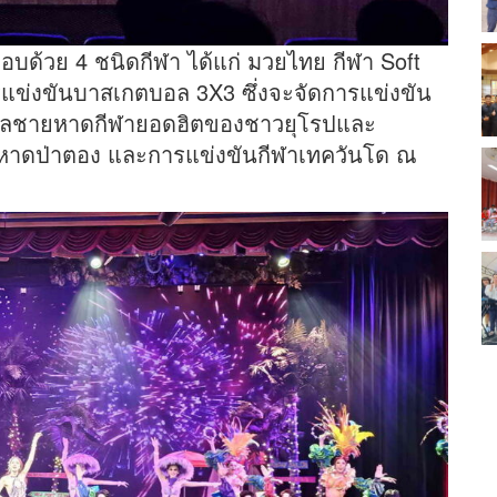
อบด้วย 4 ชนิดกีฬา ได้แก่ มวยไทย กีฬา Soft
การแข่งขันบาสเกตบอล 3X3 ซึ่งจะจัดการแข่งขัน
อลชายหาดกีฬายอดฮิตของชาวยุโรปและ
ายหาดป่าตอง และการแข่งขันกีฬาเทควันโด ณ