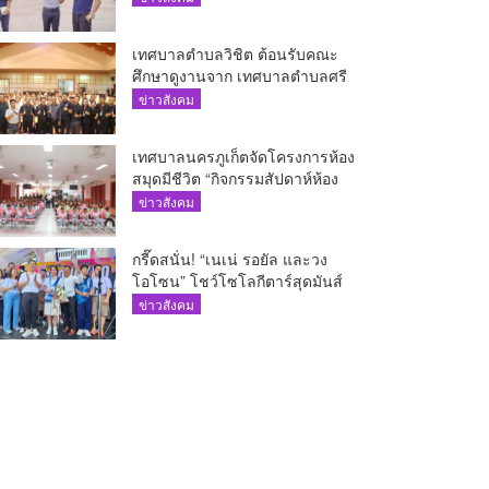
เทศบาลตำบลวิชิต ต้อนรับคณะ
ศึกษาดูงานจาก เทศบาลตำบลศรี
สุนทร
ข่าวสังคม
เทศบาลนครภูเก็ตจัดโครงการห้อง
สมุดมีชีวิต “กิจกรรมสัปดาห์ห้อง
สมุด”
ข่าวสังคม
กรี๊ดสนั่น! “เนเน่ รอยัล และวง
โอโซน” โชว์โซโลกีตาร์สุดมันส์
นักเรียนสตรีภูเก็ตนั่งไม่ติด ทั้งเต้น-
ข่าวสังคม
ร้อง