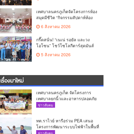
เทศบาลนครภูเก็ตจัดโครงการห้อง
สมุดมีชีวิต “กิจกรรมสัปดาห์ห้อง
สมุด”
6 สิงหาคม 2026
กรี๊ดสนั่น! “เนเน่ รอยัล และวง
โอโซน” โชว์โซโลกีตาร์สุดมันส์
นักเรียนสตรีภูเก็ตนั่งไม่ติด ทั้งเต้น-
5 สิงหาคม 2026
ร้อง
เรื่องมาใหม่
เทศบาลนครภูเก็ต จัดโครงการ
เทศบาลยกนิ้วและอาหารปลอดภัย
เพื่อสุขอนามัยผู้บริโภค
ข่าวสังคม
ทต.ราไวย์ หารือร่วม PEA เสนอ
โครงการพัฒนาระบบไฟฟ้าในพื้นที่
เกาะโหลน
ข่าวสังคม