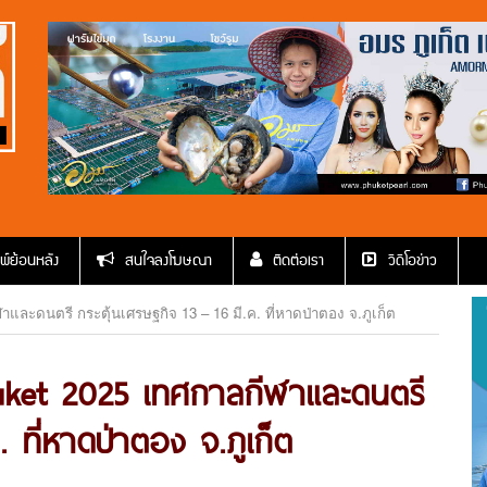
พ์ย้อนหลัง
สนใจลงโฆษณา
ติดต่อเรา
วีดีโอข่าว
และดนตรี กระตุ้นเศรษฐกิจ 13 – 16 มี.ค. ที่หาดป่าตอง จ.ภูเก็ต
uket 2025 เทศกาลกีฬาและดนตรี
. ที่หาดป่าตอง จ.ภูเก็ต