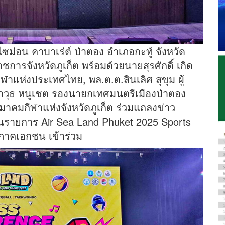
รไซม่อน คาบาเร่ต์ ป่าตอง อำเภอกะทู้ จังหวัด
ชการจังหวัดภูเก็ต พร้อมด้วยนายสุรศักดิ์ เกิด
กีฬาแห่งประเทศไทย, พล.ต.ต.สินเลิศ สุขุม ผู้
อาวุธ หนูเชต รองนายกเทศมนตรีเมืองป่าตอง
คมกีฬาแห่งจังหวัดภูเก็ต ร่วมแถลงข่าว
นรายการ Air Sea Land Phuket 2025 Sports
ภาคเอกชน เข้าร่วม