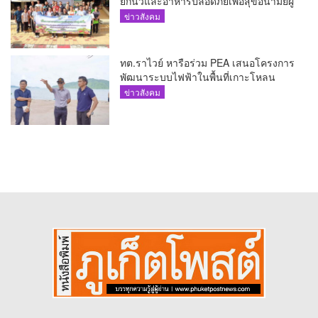
ยกนิ้วและอาหารปลอดภัยเพื่อสุขอนามัยผู้
บริโภค
ข่าวสังคม
ทต.ราไวย์ หารือร่วม PEA เสนอโครงการ
พัฒนาระบบไฟฟ้าในพื้นที่เกาะโหลน
ข่าวสังคม