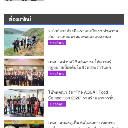
เรื่องมาใหม่
ราไวย์สวยด้วยมือเราและใจเรา ทำความ
สะอาดแหลมพรหมเทพและแหล่งท่อง
เที่ยว
ข่าวสังคม
เทศบาลตำบลวิชิตจัดอบรมให้ความรู้
กฎหมายเบื้องต้นในชีวิตประจำวันแก่
เยาวชน
ข่าวสังคม
โบ๊ทพัฒนา จัด “The AQUA : Food
Competition 2026” รวมร้านอาหารชั้น
นำของ The Shopps at The AQUA ชู
ข่าวสังคม
ศักยภาพ Food Destination ย่านเชิงทะเล
เทศบาลนครภูเก็ต จัดโครงการเทศบาล