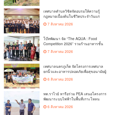
เทศบาลตำบลวิชิตจัดอบรมให้ความรู้
กฎหมายเบื้องต้นในชีวิตประจำวันแก่
เยาวชน
7 สิงหาคม 2026
โบ๊ทพัฒนา จัด “The AQUA : Food
Competition 2026” รวมร้านอาหารชั้น
นำของ The Shopps at The AQUA ชู
7 สิงหาคม 2026
ศักยภาพ Food Destination ย่านเชิงทะเล
เทศบาลนครภูเก็ต จัดโครงการเทศบาล
ยกนิ้วและอาหารปลอดภัยเพื่อสุขอนามัยผู้
บริโภค
6 สิงหาคม 2026
ทต.ราไวย์ หารือร่วม PEA เสนอโครงการ
พัฒนาระบบไฟฟ้าในพื้นที่เกาะโหลน
6 สิงหาคม 2026